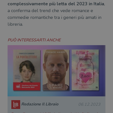
CookieScript
complessivamente più letta del 2023 in Italia
,
stat
.illibraio.it
cons
a conferma del trend che vede romance e
cook
dell
commedie romantiche tra i generi più amati in
il d
corr
libreria.
msToken
.tiktok.com
1
Ques
settimana
vien
3 giorni
util
scop
PUÒ INTERESSARTI ANCHE
aute
e si
assi
che 
rim
regis
i lor
sian
qua
nav
attra
sito
inte
con 
servi
Redazione Il Libraio
06.12.2023