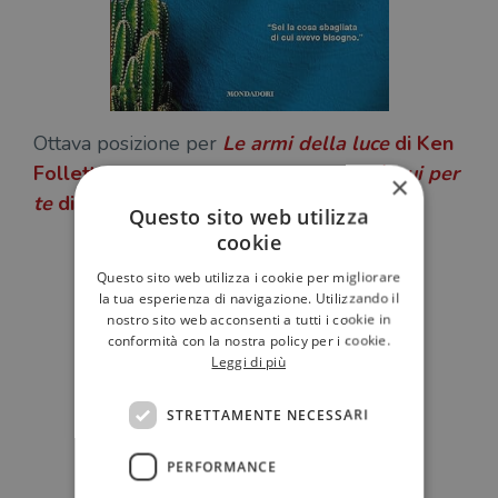
Ottava posizione per
Le armi della luce
di
Ken
Follett
(Mondadori), e nona per
Tutto è qui per
×
te
di
Fabio Volo
, sempre Mondadori.
Questo sito web utilizza
cookie
Questo sito web utilizza i cookie per migliorare
la tua esperienza di navigazione. Utilizzando il
nostro sito web acconsenti a tutti i cookie in
conformità con la nostra policy per i cookie.
Leggi di più
STRETTAMENTE NECESSARI
PERFORMANCE