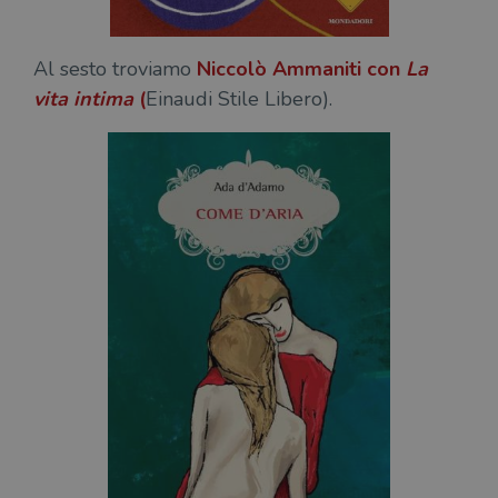
Al sesto troviamo
Niccolò Ammaniti
con
La
vita intima
(
Einaudi Stile Libero).