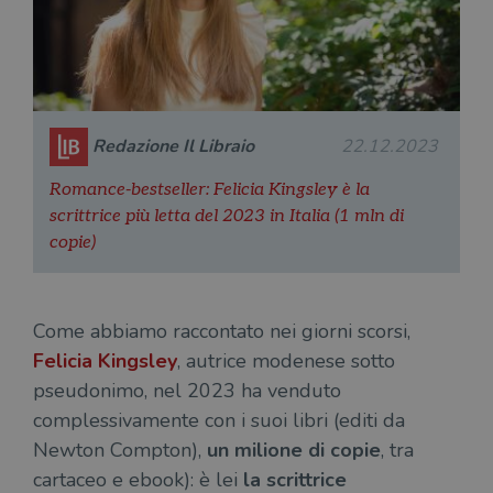
Fornitore
/
Nome
Scadenza
Desc
Dominio
wordpress_test_cookie
Sessione
Wor
Automattic
imp
Inc.
ques
.illibraio.it
quan
alla
Redazione Il Libraio
22.12.2023
login
vien
util
Romance-bestseller: Felicia Kingsley è la
verif
bro
scrittrice più letta del 2023 in Italia (1 mln di
è im
copie)
per 
o rif
cook
wordpress_sec_[hash]
.illibraio.it
Sessione
Usat
gesti
Come abbiamo raccontato nei giorni scorsi,
sess
uten
Felicia Kingsley
, autrice modenese sotto
sul s
pseudonimo, nel 2023 ha venduto
wordpress_logged_in_[hash]
.illibraio.it
Sessione
Usat
gesti
complessivamente con i suoi libri (editi da
sess
uten
Newton Compton),
un milione di copie
, tra
sul s
cartaceo e ebook): è lei
la scrittrice
CookieScriptConsent
1 mese
Memo