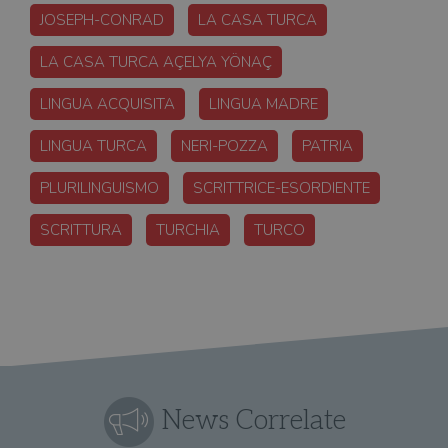
JOSEPH-CONRAD
LA CASA TURCA
LA CASA TURCA AÇELYA YÖNAÇ
LINGUA ACQUISITA
LINGUA MADRE
LINGUA TURCA
NERI-POZZA
PATRIA
PLURILINGUISMO
SCRITTRICE-ESORDIENTE
SCRITTURA
TURCHIA
TURCO
News Correlate