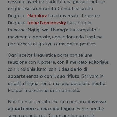
nessuno avrebbe tradotto una giovane autrice
del
do
ungherese sconosciuta. Conrad ha scelto
cor
l’inglese.
Nabokov
ha attraversato il russo e
l’inglese.
Irène Némirovsky
ha scritto in
francese.
Ngũgĩ wa Thiong’o
ha compiuto il
movimento opposto, abbandonando l’inglese
per tornare al gikuyu come gesto politico.
Ogni
scelta linguistica
porta con sé una
relazione con il potere, con il mercato editoriale,
con il colonialismo, con
il desiderio di
appartenenza o con il suo rifiuto
. Scrivere in
un’altra lingua non è mai una decisione neutra.
Ma per me è anche una normalità.
Non ho mai pensato che una persona
dovesse
appartenere a una sola lingua
. Forse perché
sono cresciuta così. Cambiare lingua mi è