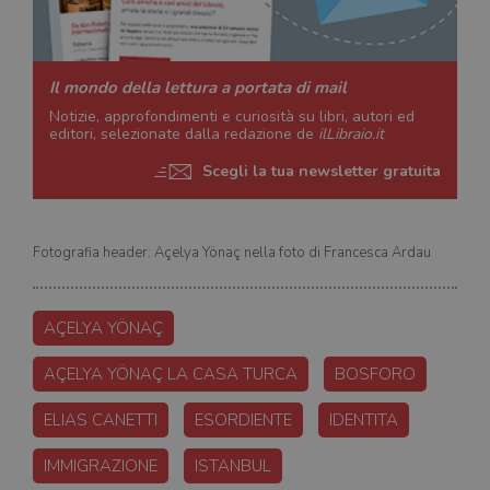
Il mondo della lettura a portata di mail
Notizie, approfondimenti e curiosità su libri, autori ed
editori, selezionate dalla redazione de
ilLibraio.it
Scegli la tua newsletter gratuita
Fotografia header: Açelya Yönaç nella foto di Francesca Ardau
AÇELYA YÖNAÇ
AÇELYA YÖNAÇ LA CASA TURCA
BOSFORO
ELIAS CANETTI
ESORDIENTE
IDENTITA
IMMIGRAZIONE
ISTANBUL