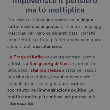
impoverisce il pensiero
CookieScriptConsent
1 mese
Memo
CookieScript
ma lo moltiplica
stat
.illibraio.it
cons
cook
Per secoli ci è stato insegnato che
la lingua
dell
il d
colta fosse una lingua pura
, mentre i linguaggi
corr
mescolati venivano considerati bassi, corrotti,
msToken
.tiktok.com
1
Ques
settimana
vien
imperfetti. Le culture più fertili sono nate quasi
3 giorni
util
scop
sempre dal
mescolamento
.
aute
e si
assi
La Praga di Kafka
viveva tra tedesco, ceco e
che 
rim
yiddish.
La Königsberg di Kant
era un porto
regis
i lor
linguistico.
Istanbul
stessa
è stata per secoli
sian
qua
una città di traduttori, levantini, minoranze,
nav
attra
alfabeti diversi. Le lingue pure esistono
sito
inte
soprattutto nell’i
mmaginazione politica. La
con 
servi
realtà è molto più confusa, più porosa, più
interessante.