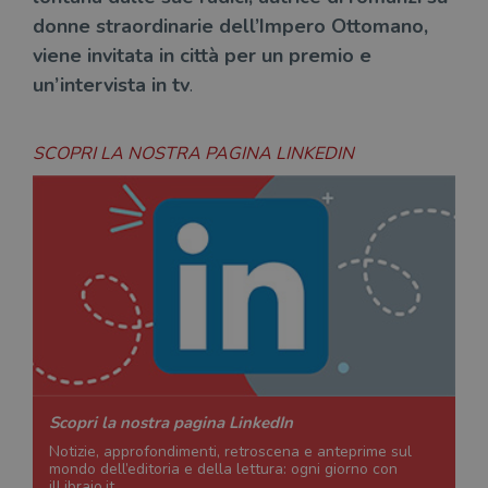
donne straordinarie dell’Impero Ottomano,
viene invitata in città per un premio e
un’intervista in tv
.
SCOPRI LA NOSTRA PAGINA LINKEDIN
Scopri la nostra pagina LinkedIn
Notizie, approfondimenti, retroscena e anteprime sul
mondo dell’editoria e della lettura: ogni giorno con
ilLibraio.it