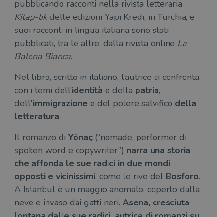
pubblicando racconti nella rivista letteraria
Kitap-lık
delle edizioni Yapı Kredi, in Turchia, e
suoi racconti in lingua italiana sono stati
pubblicati, tra le altre, dalla rivista online
La
Balena Bianca
.
Nel libro, scritto in italiano, l’autrice si confronta
con i temi dell’
identità
e della
patria
,
dell
’immigrazione
e del potere salvifico
della
letteratura
.
Il romanzo di
Yönaç
(“nomade, performer di
spoken word e copywriter”)
narra una storia
che affonda le sue radici in due mondi
opposti e vicinissimi
, come le rive del
Bosforo
.
A Istanbul è un maggio anomalo, coperto dalla
neve e invaso dai gatti neri.
Asena, cresciuta
lontana dalle sue radici, autrice di romanzi su