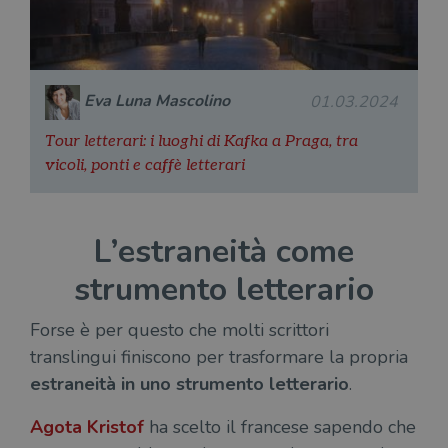
ten
distinguere gli
del
utenti unici
vis
assegnando un
dei
numero
inc
generato
casualmente
VISITOR_INFO1_LIVE
5 mesi 4
Que
Google LLC
come
Eva Luna Mascolino
01.03.2024
settimane
imp
.youtube.com
identificativo
You
del client. È
ten
incluso in ogni
Tour letterari: i luoghi di Kafka a Praga, tra
del
richiesta di
del
vicoli, ponti e caffè letterari
pagina in un
vid
sito e utilizzato
Yo
per calcolare i
inc
dati di
sit
visitatori,
det
sessioni e
L’estraneità come
il 
campagne per i
sit
report di analisi
uti
strumento letterario
dei siti. Per
nuo
impostazione
vec
predefinita,
del
scade dopo 2
di 
Forse è per questo che molti scrittori
anni, sebbene
sia
translingui finiscono per trasformare la propria
VISITOR_PRIVACY_METADATA
5 mesi 4
Que
YouTube
personalizzabile
settimane
imp
.youtube.com
dai proprietari
estraneità in uno strumento letterario
.
You
di siti Web.
mem
sta
Agota Kristof
ha scelto il francese sapendo che
con
coo