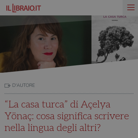
D'AUTORE
“La casa turca” di Açelya
Yönaç: cosa significa scrivere
nella lingua degli altri?