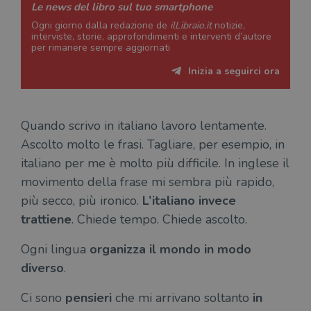
Le news del libro sul tuo smartphone
Ogni giorno dalla redazione de
ilLibraio.it
notizie,
interviste, storie, approfondimenti e interventi d’autore
per rimanere sempre aggiornati
Inizia a seguirci ora
Quando scrivo in italiano lavoro lentamente.
Ascolto molto le frasi. Tagliare, per esempio, in
italiano per me è molto più difficile. In inglese il
movimento della frase mi sembra più rapido,
più secco, più ironico.
L’italiano invece
trattiene
. Chiede tempo. Chiede ascolto.
Ogni lingua
organizza il mondo in modo
diverso
.
Ci sono
pensieri
che mi arrivano soltanto
in