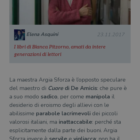
del
do
cor
Elena Asquini
23.11.2017
I libri di Bianca Pitzorno, amati da intere
generazioni di lettori
La maestra Argia Sforza è l’opposto speculare
del maestro di
Cuore
di De Amicis
: che pure è
a suo modo
sadico
, per come
manipola
il
desiderio di eroismo degli allievi con le
abilissime
parabole lacrimevoli
dei piccoli
valorosi italiani, ma
inattaccabile
: perché sta
esplicitamente dalla parte dei buoni. Argia
Sforza invece è
servile
e
vigliacca
; non ha il