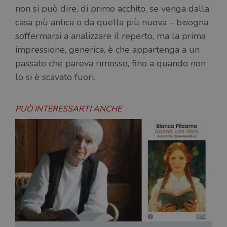
non si può dire, di primo acchito, se venga dalla
necessari.
casa più antica o da quella più nuova – bisogna
Fornitore
/
Nome
Scadenza
Desc
Dominio
soffermarsi a analizzare il reperto, ma la prima
wordpress_test_cookie
Sessione
Wor
Automattic
impressione, generica, è che appartenga a un
imp
Inc.
ques
.illibraio.it
passato che pareva rimosso, fino a quando non
quan
alla
lo si è scavato fuori.
login
vien
util
verif
PUÒ INTERESSARTI ANCHE
bro
è im
per 
o rif
cook
wordpress_sec_[hash]
.illibraio.it
Sessione
Usat
gesti
sess
uten
sul s
wordpress_logged_in_[hash]
.illibraio.it
Sessione
Usat
gesti
sess
uten
sul s