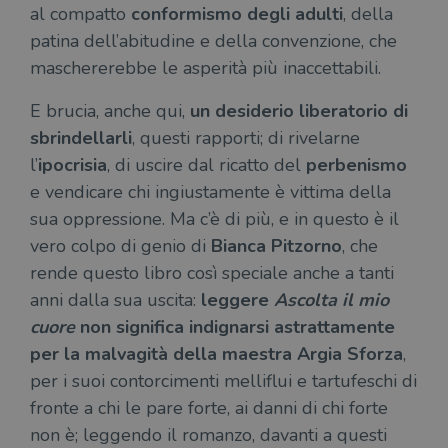
al compatto
conformismo degli adulti
, della
patina dell’abitudine e della convenzione, che
Fornitore
maschererebbe le asperità più inaccettabili.
Nome
/
Scadenza
Descrizione
Fornitore
Dominio
Fornitore
/
Nome
Scadenza
Des
E brucia, anche qui,
un desiderio liberatorio di
Nome
/
Scadenza
Dominio
Descrizione
_ga_RXJCD2NFMF
.illibraio.it
1 anno 1
Questo cookie
Dominio
sbrindellarli
, questi rapporti; di rivelarne
mese
viene utilizzato
__Secure-ROLLOUT_TOKEN
.youtube.com
5 mesi 4
da Google
settimane
UserProfile
.illibraio.it
1 anno
Identifica
l’
ipocrisia
, di uscire dal ricatto del
perbenismo
Analytics per
l'utente che
mantenere lo
ttwid
.tiktok.com
11 mesi 4
Que
naviga sul
e vendicare chi ingiustamente è vittima della
stato della
settimane
co
sito.
sessione.
ass
sua oppressione. Ma c’è di più, e in questo è il
l'an
_fbp
2 mesi 4
Utilizzato
Meta
_ga
1 anno 1
Questo nome
Google
dis
settimane
da
vero colpo di genio di
Bianca Pitzorno
, che
Platform
mese
di cookie è
LLC
dei
Facebook
Inc.
associato a
.illibraio.it
per
rende questo libro così speciale anche a tanti
per fornire
.illibraio.it
Google
in 
una serie di
Universal
int
anni dalla sua uscita:
leggere
Ascolta il mio
prodotti
Analytics, che
ute
pubblicitari
rappresenta un
cuore
non significa indignarsi astrattamente
par
come
aggiornamento
par
offerte in
significativo del
per la malvagità della maestra Argia Sforza
,
cat
tempo reale
servizio di
gen
da
per i suoi contorcimenti melliflui e tartufeschi di
analisi più
sti
inserzionisti
comunemente
terzi.
fronte a chi le pare forte, ai danni di chi forte
usato da
YSC
Sessione
Que
Google LLC
Google. Questo
imp
.youtube.com
non è; leggendo il romanzo, davanti a questi
cookie viene
Yo
utilizzato per