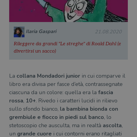
Ilaria Gaspari
21.08.2020
Rileggere da grandi "Le streghe" di Roald Dahl (e
divertirsi un sacco)
La
collana Mondadori junior
in cui comparve il
libro era divisa per fasce d’età, contrassegnate
ciascuna da un colore: quella era la
fascia
rossa
,
10+
. Rivedo i caratteri lucidi in rilievo
sullo sfondo bianco,
la bambina bionda con
grembiule e fiocco in piedi sul banco
, lo
stetoscopio che ausculta, ma in realtà
ascolta
,
un
grande cuore
i cui contorni erano ritagliati