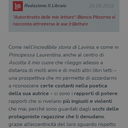
Redazione Il Libraio
25.05.2022
CookieScriptConsent
1 mese
Memo
CookieScript
stat
.illibraio.it
cons
"Autoritratto delle mie letture": Bianca Pitzorno si
cook
dell
racconta attraverso le sue (ri)letture
il d
corr
msToken
.tiktok.com
1
Ques
settimana
vien
Come nell’
Incredibile storia di Lavinia
, e come in
3 giorni
util
scop
Principessa Laurentina
, anche al centro di
aute
e si
Ascolta il mio cuore
che rileggo adesso a
assi
che 
distanza di molti anni e di molti altri libri letti –
rim
regis
una prospettiva che mi permette di azzardarmi
i lor
sian
a riconoscere
certe costanti nella poetica
qua
nav
della sua autrice
– ci sono i
rapporti di potere
:
attra
sito
rapporti che si rivelano
più ingiusti e violenti
inte
con 
che mai, perché sono guardati dagli
occhi delle
servi
protagoniste ragazzine che li denudano
,
grazie all’eccentricità del loro sguardo rispetto