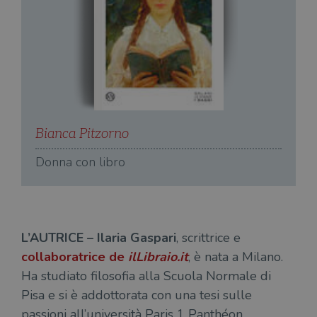
Bianca Pitzorno
B
Donna con libro
D
L’AUTRICE – Ilaria Gaspari
, scrittrice e
collaboratrice de
ilLibraio.it
, è nata a Milano.
Ha studiato filosofia alla Scuola Normale di
Pisa e si è addottorata con una tesi sulle
passioni all’università Paris 1 Panthéon