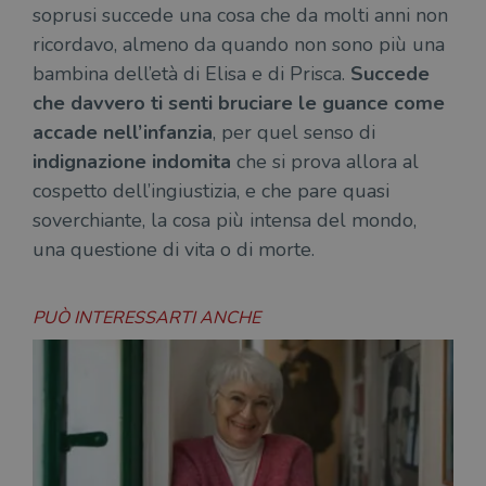
ten
soprusi succede una cosa che da molti anni non
distinguere gli
del
utenti unici
vis
ricordavo, almeno da quando non sono più una
assegnando un
dei
numero
inc
bambina dell’età di Elisa e di Prisca.
Succede
generato
casualmente
VISITOR_INFO1_LIVE
5 mesi 4
Que
Google LLC
che davvero ti senti bruciare le guance come
come
settimane
imp
.youtube.com
identificativo
You
accade nell’infanzia
, per quel senso di
del client. È
ten
incluso in ogni
del
indignazione indomita
che si prova allora al
richiesta di
del
pagina in un
vid
cospetto dell’ingiustizia, e che pare quasi
sito e utilizzato
Yo
per calcolare i
soverchiante, la cosa più intensa del mondo,
inc
dati di
sit
visitatori,
una questione di vita o di morte.
det
sessioni e
il 
campagne per i
sit
report di analisi
uti
dei siti. Per
nuo
PUÒ INTERESSARTI ANCHE
impostazione
vec
predefinita,
del
scade dopo 2
di 
anni, sebbene
sia
VISITOR_PRIVACY_METADATA
5 mesi 4
Que
YouTube
personalizzabile
settimane
imp
.youtube.com
dai proprietari
You
di siti Web.
mem
sta
con
coo