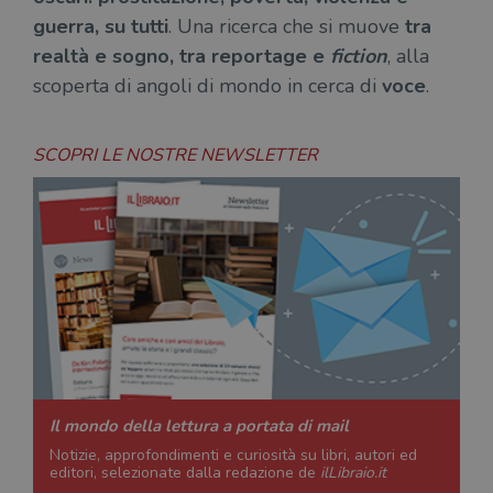
del client. È
ten
guerra, su tutti
. Una ricerca che si muove
tra
incluso in ogni
del
richiesta di
del
realtà e sogno, tra reportage e
fiction
, alla
pagina in un
vid
sito e utilizzato
Yo
scoperta di angoli di mondo in cerca di
voce
.
per calcolare i
inc
dati di
sit
visitatori,
det
sessioni e
il 
campagne per i
sit
SCOPRI LE NOSTRE NEWSLETTER
report di analisi
uti
dei siti. Per
nuo
impostazione
vec
predefinita,
del
scade dopo 2
di 
anni, sebbene
sia
VISITOR_PRIVACY_METADATA
5 mesi 4
Que
YouTube
personalizzabile
settimane
imp
.youtube.com
dai proprietari
You
di siti Web.
mem
sta
con
coo
del
do
cor
Il mondo della lettura a portata di mail
Notizie, approfondimenti e curiosità su libri, autori ed
editori, selezionate dalla redazione de
ilLibraio.it