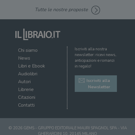
Tutte le nostre proposte
Iscriviti alla nostra
Chi siamo
newsletter: ricevi news,
News
anticipazioni e romanzi
Libri e Ebook
in regalo!
Audiolibri
Iscriviti alla
Autori
Newsletter
Librerie
Citazioni
Contatti
© 2026 GEMS - GRUPPO EDITORIALE MAURI SPAGNOL SPA - VIA
GHERARDINI 10, 20145 MILANO