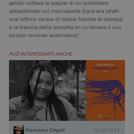
gelido voltava le pagine di un quotidiano
msToken
.tiktok.com
1
Ques
settimana
vien
abbandonato sul marciapiede (l’aria era infatti
3 giorni
util
scop
una lettrice vorace di notizie fresche di stampa)
aute
e si
e la tracolla della borsetta (in cui teneva il suo
assi
piccolo revolver automatico)”.
che 
rim
regis
i lor
sian
PUÒ INTERESSARTI ANCHE
qua
nav
attra
sito
inte
con 
servi
Fornitore
Nome
/
Scadenza
Descrizione
Fornitore
Dominio
Fornitore
/
Francesca Cingoli
Nome
Scadenza
Des
25.08.2023
Nome
/
Scadenza
Dominio
Descrizione