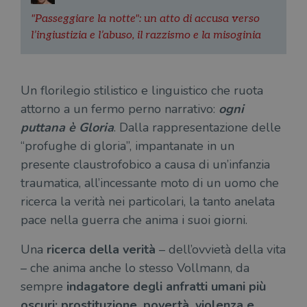
_ga_RXJCD2NFMF
.illibraio.it
1 anno 1
Questo cookie
Dominio
mese
viene utilizzato
__Secure-ROLLOUT_TOKEN
.youtube.com
5 mesi 4
"Passeggiare la notte": un atto di accusa verso
da Google
settimane
UserProfile
.illibraio.it
1 anno
Identifica
Analytics per
l’ingiustizia e l’abuso, il razzismo e la misoginia
l'utente che
mantenere lo
ttwid
.tiktok.com
11 mesi 4
Que
naviga sul
stato della
settimane
co
sito.
sessione.
ass
l'an
_fbp
2 mesi 4
Utilizzato
Meta
_ga
1 anno 1
Questo nome
Google
dis
settimane
da
Platform
Un florilegio stilistico e linguistico che ruota
mese
di cookie è
LLC
dei
Facebook
Inc.
associato a
.illibraio.it
per
per fornire
.illibraio.it
attorno a un fermo perno narrativo:
ogni
Google
in 
una serie di
Universal
int
prodotti
puttana è Gloria
. Dalla rappresentazione delle
Analytics, che
ute
pubblicitari
rappresenta un
par
come
“profughe di gloria”, impantanate in un
aggiornamento
par
offerte in
significativo del
cat
tempo reale
presente claustrofobico a causa di un’infanzia
servizio di
gen
da
analisi più
sti
inserzionisti
traumatica, all’incessante moto di un uomo che
comunemente
terzi.
usato da
YSC
Sessione
Que
ricerca la verità nei particolari, la tanto anelata
Google LLC
Google. Questo
imp
.youtube.com
cookie viene
pace nella guerra che anima i suoi giorni.
Yo
utilizzato per
ten
distinguere gli
del
utenti unici
vis
Una
ricerca della
verità
– dell’ovvietà della vita
assegnando un
dei
numero
– che anima anche lo stesso Vollmann, da
inc
generato
casualmente
sempre
indagatore degli anfratti umani più
VISITOR_INFO1_LIVE
5 mesi 4
Que
Google LLC
come
settimane
imp
.youtube.com
identificativo
oscuri: prostituzione, povertà, violenza e
You