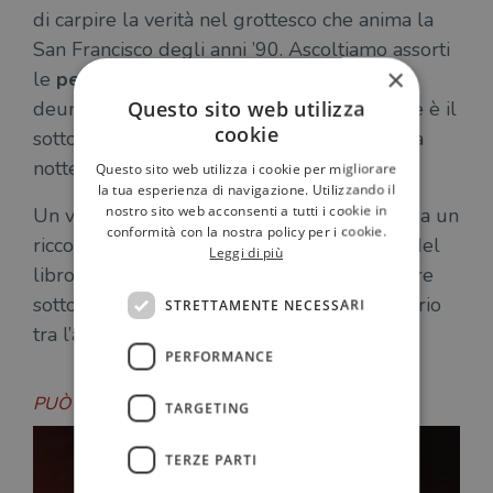
di carpire la verità nel grottesco che anima la
San Francisco degli anni ’90. Ascoltiamo assorti
×
le
peregrinazioni
di Jimmy/Bill, crude e
Questo sito web utilizza
deumanizzate come crudo e deumanizzante è il
cookie
sottobosco che anima la città quando cala la
notte.
Questo sito web utilizza i cookie per migliorare
la tua esperienza di navigazione. Utilizzando il
nostro sito web acconsenti a tutti i cookie in
Un vagabondaggio “sul campo” corredato da un
conformità con la nostra policy per i cookie.
ricco apparato di testimonianze al termine del
Leggi di più
libro, redatto in prima persona dallo scrittore
sotto forma di schematici
appunti
in equilibrio
STRETTAMENTE NECESSARI
tra l’analitico e l’aneddotico.
PERFORMANCE
PUÒ INTERESSARTI ANCHE
TARGETING
TERZE PARTI