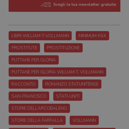
Scegli la tua newsletter gratuita
LIBRI-WILLIAM-T-VOLLMANN
MINIMUM-FAX
PROSTITUTE
PROSTITUZIONE
PUTTANE PER GLORIA
PUTTANE PER GLORIA WILLIAM T. VOLLMANN
RACCONTO
ROMANZO STATUNITENSE
SAN-FRANCISCO
STATI-UNITI
STORIE DELL’ARCOBALENO
STORIE DELLA FARFALLA
VOLLMANN