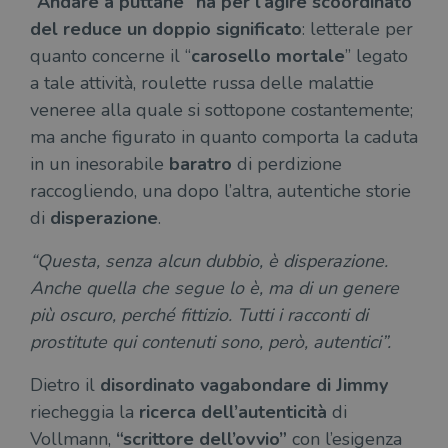
“Andare a puttane” ha per l’agire scoordinato
del reduce un doppio significato
: letterale per
quanto concerne il “
carosello mortale
” legato
a tale attività, roulette russa delle malattie
veneree alla quale si sottopone costantemente;
ma anche figurato in quanto comporta la caduta
in un inesorabile
baratro
di perdizione
raccogliendo, una dopo l’altra, autentiche storie
di
disperazione
.
“Questa, senza alcun dubbio, è disperazione.
Anche quella che segue lo è, ma di un genere
più oscuro, perché fittizio. Tutti i racconti di
prostitute qui contenuti sono, però, autentici”.
Dietro il
disordinato vagabondare di Jimmy
riecheggia la
ricerca dell’autenticità
di
Vollmann,
“scrittore dell’ovvio”
con l’esigenza