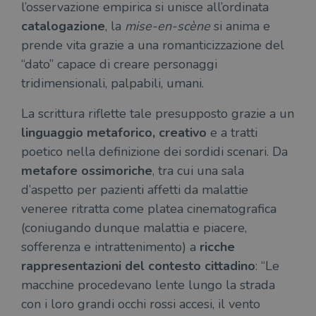
.illibraio.it
l’osservazione empirica si unisce all’ordinata
quan
alla
catalogazione
, la
mise-en-scène
si anima e
login
vien
prende vita grazie a una romanticizzazione del
util
verif
“dato” capace di creare personaggi
bro
è im
tridimensionali, palpabili, umani.
per 
o rif
cook
La scrittura riflette tale presupposto grazie a un
wordpress_sec_[hash]
.illibraio.it
Sessione
Usat
linguaggio metaforico, creativo
e a tratti
gesti
sess
poetico nella definizione dei sordidi scenari. Da
uten
sul s
metafore ossimoriche
, tra cui una sala
d’aspetto per pazienti affetti da malattie
wordpress_logged_in_[hash]
.illibraio.it
Sessione
Usat
gesti
veneree ritratta come platea cinematografica
sess
uten
(coniugando dunque malattia e piacere,
sul s
sofferenza e intrattenimento) a
ricche
CookieScriptConsent
1 mese
Memo
CookieScript
stat
.illibraio.it
rappresentazioni del contesto cittadino
: “Le
cons
cook
macchine procedevano lente lungo la strada
dell
il d
con i loro grandi occhi rossi accesi, il vento
corr