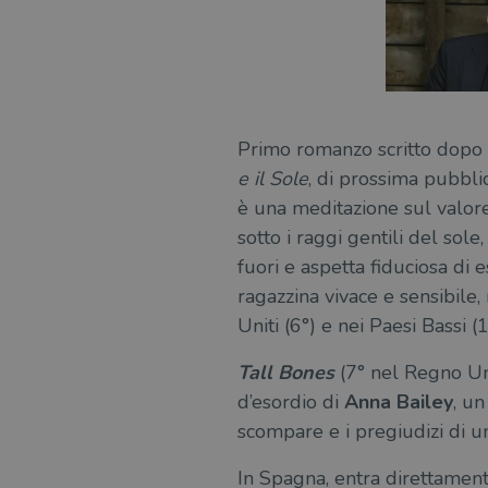
msToken
Fornitore
Forni
/
Primo romanzo scritto dopo 
Nome
Nome
Dominio
/
Nome
e il Sole
, di prossima pubbli
Domi
UserProfile
.illibraio.it
è una meditazione sul valore
_ga_RXJCD2NFMF
__Secure-ROLLOUT_TOKE
.illibr
_fbp
Meta
sotto i raggi gentili del sol
Platform In
_ga
ttwid
.illibraio.it
Goog
fuori e aspetta fiduciosa di 
LLC
.illibr
ragazzina vivace e sensibile, 
YSC
Uniti (6°) e nei Paesi Bassi (1
VISITOR_INFO1_LIVE
Tall Bones
(7° nel Regno Unit
d’esordio di
Anna Bailey
, un
scompare e i pregiudizi di un
VISITOR_PRIVACY_METAD
In Spagna, entra direttamen