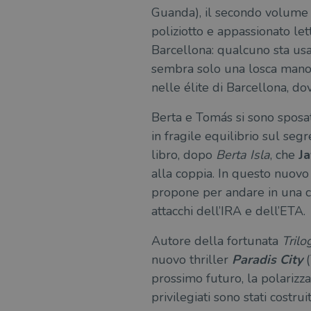
Guanda), il secondo volume 
poliziotto e appassionato let
Barcellona: qualcuno sta usan
sembra solo una losca manovr
nelle élite di Barcellona, do
Berta e Tomás si sono sposat
in fragile equilibrio sul seg
libro, dopo
Berta Isla
, che
Ja
alla coppia. In questo nuovo 
propone per andare in una ci
attacchi dell’IRA e dell’ETA.
Autore della fortunata
Trilo
nuovo thriller
Paradis City
(
prossimo futuro, la polarizza
privilegiati sono stati costr