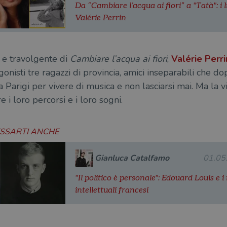
Da “Cambiare l’acqua ai fiori” a "Tatà": i li
Valérie Perrin
 e travolgente di
Cambiare l’acqua ai fiori
,
Valérie Perri
gonisti tre ragazzi di provincia, amici inseparabili che d
Parigi per vivere di musica e non lasciarsi mai. Ma la vit
 i loro percorsi e i loro sogni.
ESSARTI ANCHE
Gianluca Catalfamo
01.05
"Il politico è personale": Edouard Louis e i
intellettuali francesi