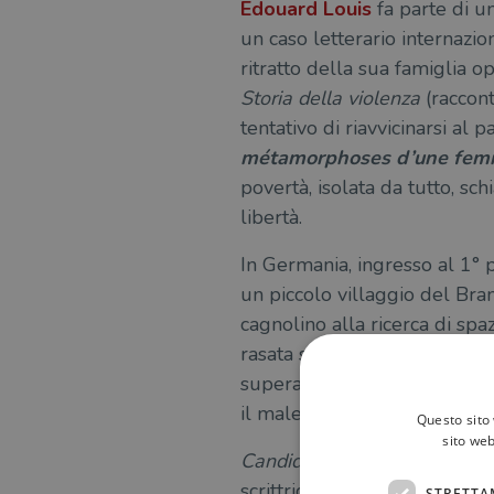
Edouard Louis
fa parte di u
un caso letterario internazi
ritratto della sua famiglia o
Storia della violenza
(raccont
tentativo di riavvicinarsi al
métamorphoses d’une fe
povertà, isolata da tutto, sch
libertà.
In Germania, ingresso al 1°
un piccolo villaggio del Bra
cagnolino alla ricerca di spaz
rasata sembra incarnare tutti
superamento e gradualmente 
il male, il giusto e lo sbagl
Questo sito 
sito web
Candidato al Premio della Fie
scrittrice 81enne
Helga Sch
STRETTA