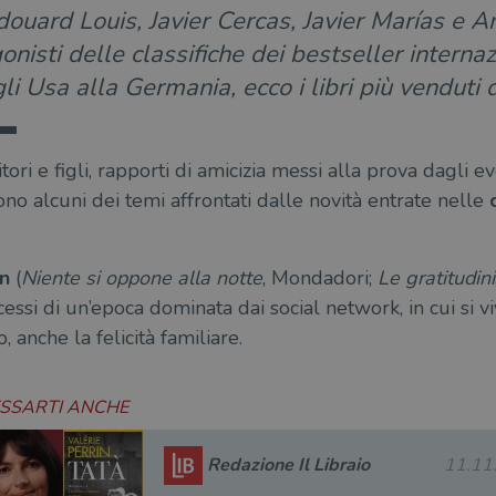
Edouard Louis, Javier Cercas, Javier Marías 
onisti delle classifiche dei bestseller internaz
li Usa alla Germania, ecco i libri più vendut
ri e figli, rapporti di amicizia messi alla prova dagli ev
o alcuni dei temi affrontati dalle novità entrate nelle
c
an
(
Niente si oppone alla notte
, Mondadori;
Le gratitudini
cessi di un’epoca dominata dai social network, in cui si vi
 anche la felicità familiare.
ESSARTI ANCHE
Redazione Il Libraio
11.11