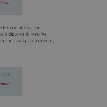
bri di
n
torna in libreria con il
opo il diploma di maturità
a, con i suoi piccoli drammi,
.2019
 nuovi