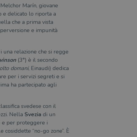
 Melchor Marín, giovane
 e delicato lo riporta a
uella che a prima vista
, perversione e impunità
di una relazione che si regge
vinson
(3°) è il secondo
volto domani
, Einaudi) dedica
e per i servizi segreti e si
rima ha partecipato agli
lassifica svedese con il
ezzi. Nella
Svezia
di un
i e per proteggere i
lle cosiddette “no-go zone”. È