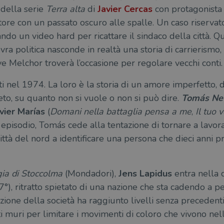
della serie
Terra alta
di
Javier Cercas
con protagonista
tore con un passato oscuro alle spalle. Un caso riservato
do un video hard per ricattare il sindaco della città. Q
a politica nasconde in realtà una storia di carrierismo
ve Melchor troverà l’occasione per regolare vecchi conti.
i nel 1974. La loro è la storia di un amore imperfetto, 
reto, su quanto non si vuole o non si può dire.
Tomás Ne
vier Marías
(
Domani nella battaglia pensa a me
,
Il tuo 
episodio, Tomás cede alla tentazione di tornare a lavorar
ttà del nord a identificare una persona che dieci anni p
gia di Stoccolma
(Mondadori),
Jens Lapidus
entra nella c
7°), ritratto spietato di una nazione che sta cadendo a p
zione della società ha raggiunto livelli senza precedent
uiti muri per limitare i movimenti di coloro che vivono ne