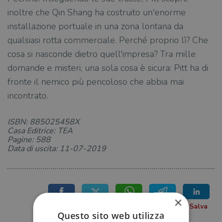
inoltre che Qin Shang ha costruito un'enorme
installazione portuale in una zona lontana da
qualsiasi rotta commerciale. Perché proprio lì? Che
cosa si nasconde dietro quell'impresa? Tra mille
domande e misteri, una sola cosa è sicura: Pitt ha di
fronte il nemico più pericoloso che abbia mai
incontrato.
ISBN: 885025458X
Casa Editrice: TEA
Pagine: 588
Data di uscita: 11-07-2019
×
Questo sito web utilizza