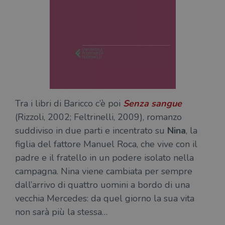
ten
distinguere gli
del
utenti unici
vis
assegnando un
dei
numero
inc
generato
casualmente
VISITOR_INFO1_LIVE
5 mesi 4
Que
Google LLC
come
settimane
imp
.youtube.com
identificativo
You
del client. È
ten
incluso in ogni
del
richiesta di
del
pagina in un
vid
sito e utilizzato
Yo
per calcolare i
inc
Tra i libri di Baricco c’è poi
Senza sangue
dati di
sit
visitatori,
det
(Rizzoli, 2002; Feltrinelli, 2009), romanzo
sessioni e
il 
campagne per i
suddiviso in due parti e incentrato su
Nina
, la
sit
report di analisi
uti
dei siti. Per
figlia del fattore Manuel Roca, che vive con il
nuo
impostazione
vec
predefinita,
padre e il fratello in un podere isolato nella
del
scade dopo 2
di 
anni, sebbene
campagna. Nina viene cambiata per sempre
sia
VISITOR_PRIVACY_METADATA
5 mesi 4
Que
YouTube
dall’arrivo di quattro uomini a bordo di una
personalizzabile
settimane
imp
.youtube.com
dai proprietari
You
vecchia Mercedes: da quel giorno la sua vita
di siti Web.
mem
sta
non sarà più la stessa…
con
coo