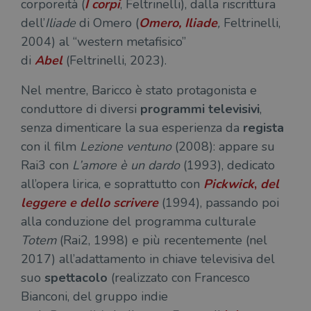
corporeità (
I corpi
, Feltrinelli), dalla riscrittura
dell’
Iliade
di Omero (
Omero,
Iliade
,
Feltrinelli,
2004) al “western metafisico”
di
Abel
(Feltrinelli, 2023).
Nel mentre, Baricco è stato protagonista e
conduttore di diversi
programmi televisivi
,
senza dimenticare la sua esperienza da
regista
con il film
Lezione ventuno
(2008): appare su
Rai3 con
L’amore è un dardo
(1993), dedicato
all’opera lirica, e soprattutto con
Pickwick
,
del
leggere e dello scrivere
(1994), passando poi
alla conduzione del programma culturale
Totem
(Rai2, 1998) e più recentemente (nel
2017) all’adattamento in chiave televisiva del
suo
spettacolo
(realizzato con Francesco
Bianconi, del gruppo indie