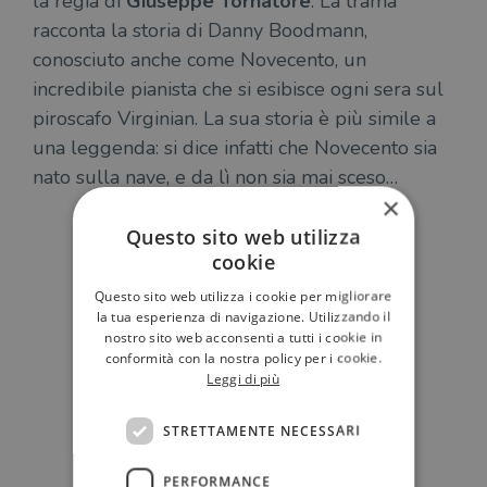
la regia di
Giuseppe Tornatore
. La trama
racconta la storia di Danny Boodmann,
conosciuto anche come Novecento, un
incredibile pianista che si esibisce ogni sera sul
piroscafo Virginian. La sua storia è più simile a
una leggenda: si dice infatti che Novecento sia
nato sulla nave, e da lì non sia mai sceso…
×
Seta
Questo sito web utilizza
cookie
Questo sito web utilizza i cookie per migliorare
la tua esperienza di navigazione. Utilizzando il
nostro sito web acconsenti a tutti i cookie in
conformità con la nostra policy per i cookie.
Leggi di più
STRETTAMENTE NECESSARI
PERFORMANCE