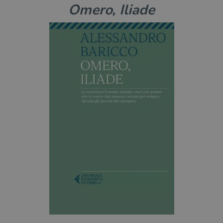
del
Omero, Iliade
do
cor