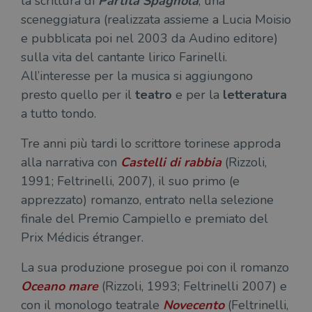
la scrittura di
Partita Spagnola
, una
sceneggiatura (realizzata assieme a Lucia Moisio
e pubblicata poi nel 2003 da Audino editore)
sulla vita del cantante lirico Farinelli.
All’interesse per la musica si aggiungono
presto quello per il
teatro
e per la
letteratura
a tutto tondo.
Tre anni più tardi lo scrittore torinese approda
alla narrativa con
Castelli di rabbia
(Rizzoli,
1991; Feltrinelli, 2007), il suo primo (e
apprezzato) romanzo, entrato nella selezione
finale del Premio Campiello e premiato del
Prix Médicis étranger.
La sua produzione prosegue poi con il romanzo
Oceano mare
(Rizzoli, 1993; Feltrinelli 2007) e
con il monologo teatrale
Novecento
(Feltrinelli,