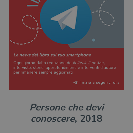
Le news del libro sul tuo smartphone
Ogni giorno dalla redazione de
ilLibraio.it
notizie,
interviste, storie, approfondimenti e interventi d’autore
per rimanere sempre aggiornati
Inizia a seguirci ora
Persone che devi
conoscere
, 2018