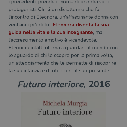
i precedenti, prende il nome di uno dei suoi
ten
distinguere gli
del
utenti unici
protagonisti:
Chirú
un diciottenne che fa
vis
assegnando un
dei
numero
l’incontro di Eleonora, un’affascinante donna con
inc
generato
vent’anni più di lui.
Eleonora diventa la sua
casualmente
VISITOR_INFO1_LIVE
5 mesi 4
Que
Google LLC
come
settimane
imp
.youtube.com
guida nella vita e la sua insegnante
, ma
identificativo
You
del client. È
ten
l’accrescimento emotivo è vicendevole.
incluso in ogni
del
richiesta di
del
Eleonora infatti ritorna a guardare il mondo con
pagina in un
vid
sito e utilizzato
Yo
lo sguardo di chi lo scopre per la prima volta,
per calcolare i
inc
dati di
sit
un atteggiamento che le permette di riscoprire
visitatori,
det
sessioni e
il 
la sua infanzia e di rileggere il suo presente.
campagne per i
sit
report di analisi
uti
dei siti. Per
nuo
Futuro interiore
, 2016
impostazione
vec
predefinita,
del
scade dopo 2
di 
anni, sebbene
sia
VISITOR_PRIVACY_METADATA
5 mesi 4
Que
YouTube
personalizzabile
settimane
imp
.youtube.com
dai proprietari
You
di siti Web.
mem
sta
con
coo