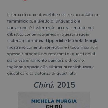
CookieScriptConsent
1 mese
Memo
CookieScript
stat
.illibraio.it
cons
Il tema di come dovrebbe essere raccontato un
cook
dell
femminicidio, a livello di linguaggio e
il d
corr
narrazione, è tristemente ancora centrale nel
msToken
.tiktok.com
1
Ques
dibattito contemporaneo: in questo saggio
settimana
vien
3 giorni
util
(Laterza)
Loredana Lipperini
e
Michela Murgia
scop
aute
mostrano come gli stereotipi e i luoghi comuni
e si
spesso riprodotti nei resoconti di questi delitti
assi
che 
siano estremamente dannosi, e di come,
rim
regis
togliendo spazio alla vittima, si contribuisca a
i lor
sian
giustificare la violenza di questi atti.
qua
nav
attra
Chirú
, 2015
sito
inte
con 
servi