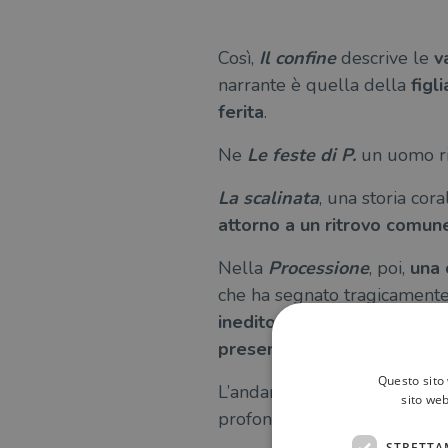
Così,
Il confine
descrive le
va
narrante è quella della
figl
ferita
.
Ne
Le feste di P.
un uomo ri
La scalinata
, una storia cora
attorno a un ritrovo comun
Nella
Processione
, poi,
una 
che ha segnato tragicamente 
inedito
nella vita di una don
presente
, finché
incipit vita
Questo sito 
L’andamento della scrittura è
sito web
profondamente, a partire d
STRETTA