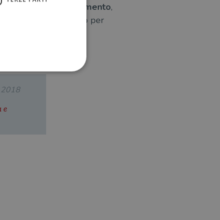
o tutti suoi: lo
sradicamento
,
ieri e soli
ma, proprio per
.2018
a e
ione dell'account. Il sito
 pagina di login. Il
 Web è impostato per
sito
sito
te per il dominio corrente.