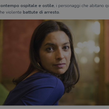
contempo ospitale e ostile
, i personaggi che abitano q
he violente
battute di arresto
.