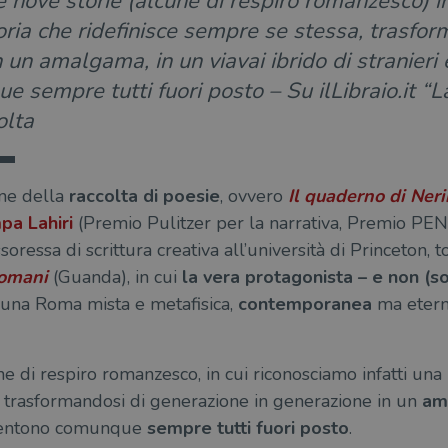
ie nove storie (alcune di respiro romanzesco) 
toria che ridefinisce sempre se stessa, trasfo
 un amalgama, in un viavai ibrido di stranieri 
 sempre tutti fuori posto – Su ilLibraio.it “La
olta
one della
raccolta di poesie
, ovvero
Il quaderno di Ner
pa Lahiri
(Premio Pulitzer per la narrativa, Premio PEN 
soressa di scrittura creativa all’università di Princeton, t
romani
(Guanda), in cui
la vera protagonista – e non (s
 una Roma mista e metafisica,
contemporanea
ma eter
ne di respiro romanzesco, in cui riconosciamo infatti una
, trasformandosi di generazione in generazione in un
am
i sentono comunque
sempre tutti fuori posto
.