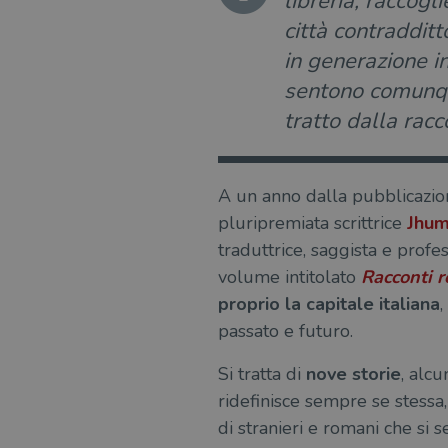
libreria, raccogl
città contraddit
in generazione in
sentono comunque
tratto dalla racc
A un anno dalla pubblicazi
pluripremiata scrittrice
Jhum
traduttrice, saggista e profes
volume intitolato
Racconti 
proprio la capitale italiana
,
passato e futuro.
Si tratta di
nove storie
, alcu
ridefinisce sempre se stessa
di stranieri e romani che s