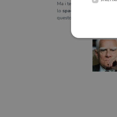
Ma i temi di questo libro,
il
lo
spaesamento
, la ricerca 
questo,
in lotta e vitali
.
PUÒ INTER
I cookie strettamente necessa
web non può essere utilizza
Nome
wordpress_test_cookie
wordpress_sec_[hash]
wordpress_logged_in_[ha
CookieScriptConsent