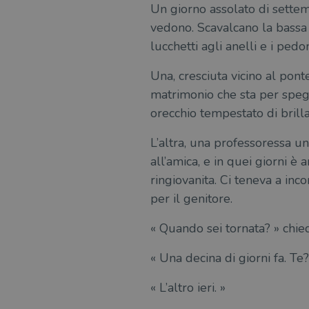
Un giorno assolato di settem
vedono. Scavalcano la bassa c
lucchetti agli anelli e i pe
Una, cresciuta vicino al pont
matrimonio che sta per spegne
orecchio tempestato di brillan
L’altra, una professoressa uni
all’amica, e in quei giorni è
ringiovanita. Ci teneva a inc
per il genitore.
« Quando sei tornata? » chi
« Una decina di giorni fa. Te?
« L’altro ieri. »