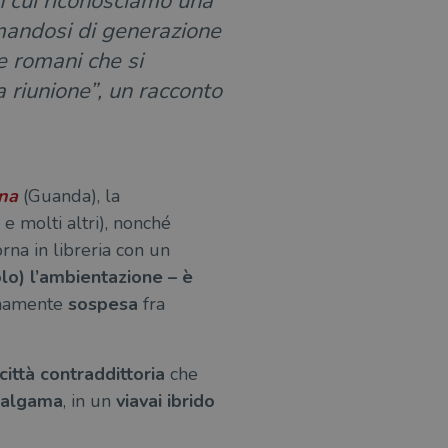
in cui riconosciamo una
rmandosi di generazione
e romani che si
 riunione”, un racconto
ina
(Guanda), la
e molti altri), nonché
orna in libreria con un
olo) l’ambientazione – è
namente
sospesa
fra
città contraddittoria
che
algama
, in un
viavai ibrido