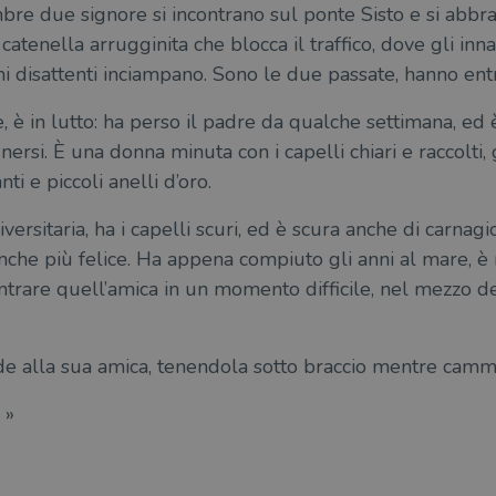
bre due signore si incontrano sul ponte Sisto e si abbra
atenella arrugginita che blocca il traffico, dove gli inn
doni disattenti inciampano. Sono le due passate, hanno e
e, è in lutto: ha perso il padre da qualche settimana, ed
rsi. È una donna minuta con i capelli chiari e raccolti, 
ti e piccoli anelli d’oro.
versitaria, ha i capelli scuri, ed è scura anche di carnagi
 anche più felice. Ha appena compiuto gli anni al mare, 
ontrare quell’amica in un momento difficile, nel mezzo de
ede alla sua amica, tenendola sotto braccio mentre camm
 »