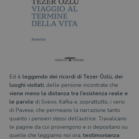
ten
distinguere gli
del
utenti unici
vis
assegnando un
dei
numero
inc
generato
casualmente
VISITOR_INFO1_LIVE
5 mesi 4
Que
Google LLC
come
settimane
imp
.youtube.com
identificativo
You
del client. È
ten
incluso in ogni
del
richiesta di
del
pagina in un
vid
sito e utilizzato
Yo
per calcolare i
inc
dati di
sit
visitatori,
det
sessioni e
il 
Ed è
leggendo dei ricordi di Tezer Özlü, dei
campagne per i
sit
report di analisi
uti
luoghi visitati
, delle persone incontrate che
dei siti. Per
nuo
impostazione
viene meno la distanza tra l’esistenza reale e
vec
predefinita,
del
scade dopo 2
le parole
di Svevo, Kafka e, soprattutto, i versi
di 
anni, sebbene
sia
di Pavese, che permeano la narrazione tanto
VISITOR_PRIVACY_METADATA
5 mesi 4
Que
YouTube
personalizzabile
settimane
imp
.youtube.com
dai proprietari
quanto i pensieri stessi dell’autrice. Travalicano
You
di siti Web.
mem
le pagine da cui provengono e si depositano su
sta
con
quelle che leggiamo noi ora,
testimonianza
coo