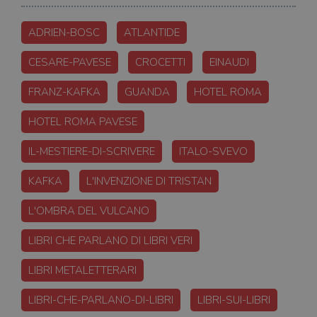
ADRIEN-BOSC
ATLANTIDE
CESARE-PAVESE
CROCETTI
EINAUDI
FRANZ-KAFKA
GUANDA
HOTEL ROMA
HOTEL ROMA PAVESE
IL-MESTIERE-DI-SCRIVERE
ITALO-SVEVO
KAFKA
L'INVENZIONE DI TRISTAN
L'OMBRA DEL VULCANO
LIBRI CHE PARLANO DI LIBRI VERI
LIBRI METALETTERARI
LIBRI-CHE-PARLANO-DI-LIBRI
LIBRI-SUI-LIBRI