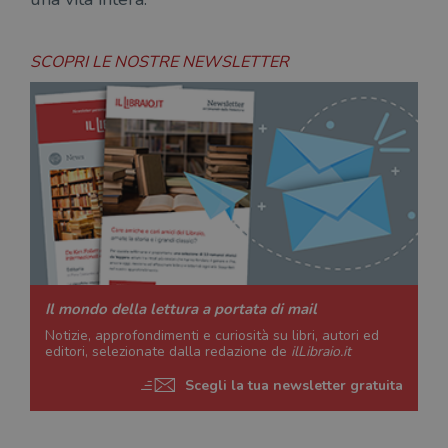
SCOPRI LE NOSTRE NEWSLETTER
Il mondo della lettura a portata di mail
Notizie, approfondimenti e curiosità su libri, autori ed
editori, selezionate dalla redazione de
ilLibraio.it
Scegli la tua newsletter gratuita