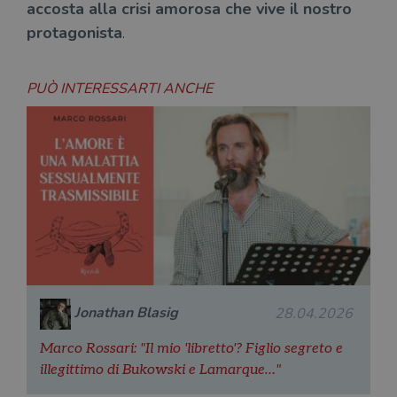
accosta alla crisi amorosa che vive il nostro
protagonista
.
PUÒ INTERESSARTI ANCHE
Jonathan Blasig
28.04.2026
Marco Rossari: "Il mio 'libretto'? Figlio segreto e
illegittimo di Bukowski e Lamarque…"