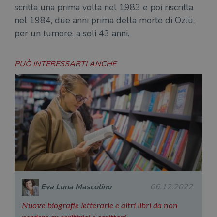
del
scritta una prima volta nel 1983 e poi riscritta
do
cor
nel 1984, due anni prima della morte di Özlü,
per un tumore, a soli 43 anni.
PUÒ INTERESSARTI ANCHE
Eva Luna Mascolino
06.12.2022
Nuove biografie letterarie e altri libri da non