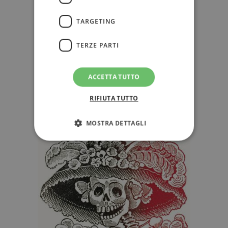
TARGETING
TERZE PARTI
ACCETTA TUTTO
RIFIUTA TUTTO
MOSTRA DETTAGLI
Strettamente necessari
Performance
Targeting
Terze parti
I cookie strettamente necessari consentono le
funzionalità principali del sito web come
l'accesso dell'utente e la gestione dell'account. Il
sito web non può essere utilizzato
correttamente senza i cookie strettamente