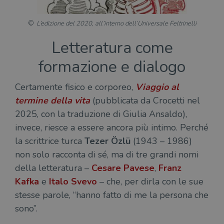
necessari.
Fornitore
/
L’edizione del 2020, all’interno dell’Universale Feltrinelli
Nome
Scadenza
Desc
Dominio
Letteratura come
wordpress_test_cookie
Sessione
Wor
Automattic
imp
Inc.
ques
.illibraio.it
formazione e dialogo
quan
alla
login
Certamente fisico e corporeo,
Viaggio al
vien
util
termine della vita
(pubblicata da Crocetti nel
verif
bro
2025, con la traduzione di Giulia Ansaldo),
è im
per 
invece, riesce a essere ancora più intimo. Perché
o rif
cook
la scrittrice turca
Tezer Özlü
(1943 – 1986)
wordpress_sec_[hash]
.illibraio.it
Sessione
Usat
non solo racconta di sé, ma di tre grandi nomi
gesti
sess
della letteratura –
Cesare Pavese
,
Franz
uten
sul s
Kafka
e
Italo Svevo
– che, per dirla con le sue
wordpress_logged_in_[hash]
.illibraio.it
Sessione
Usat
stesse parole, “hanno fatto di me la persona che
gesti
sono”.
sess
uten
sul s