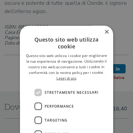
oscura e potente di tutte: quella di Osiride, il signore
dell’inferno egizio…
ISBN: 8830446963
×
Casa Editrice: Longanesi
Pagine: 384
Questo sito web utilizza
Data di uscita: 02-02-2017
cookie
Questo sito web utilizza i cookie per migliorare
la tua esperienza di navigazione. Utilizzando il
nostro sito web acconsenti a tutti i cookie in
conformità con la nostra policy per i cookie.
Leggi di più
STRETTAMENTE NECESSARI
Dove trovarlo
PERFORMANCE
€16,40
TARGETING
IN LIBRERIA