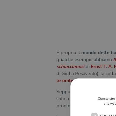
E proprio
il mondo delle fia
qualche esempio abbiamo
I
schiaccianoci
di
Ernst T. A.
di Giulia Pesavento), la colla
le ombre pop-up
” pubblica
Seppur
efficaci per invoglia
solo a bambine e bambini: esi
Questo sito 
sito web
pronto a farsi affascinare dal
STRETTA