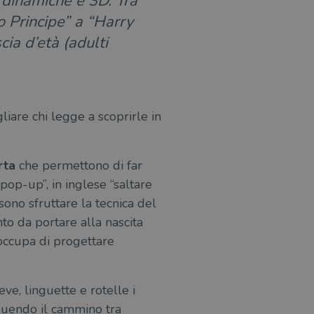
i dinamiche e 3D. Tra
lo Principe” a “Harry
scia d’età (adulti
liare chi legge a scoprirle in
rta
che permettono di far
pop-up”, in inglese “saltare
ssono sfruttare la tecnica del
nto da portare alla nascita
i occupa di progettare
eve, linguette e rotelle i
guendo il cammino tra