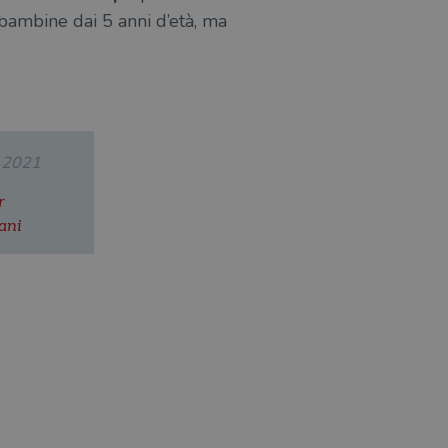
le bambine dai 5 anni d’età, ma
.2021
r
ani