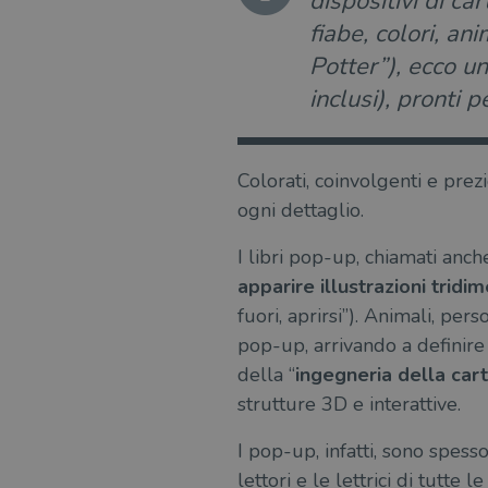
dispositivi di ca
fiabe, colori, an
Potter”), ecco una
inclusi), pronti 
Colorati, coinvolgenti e prezi
ogni dettaglio.
I libri pop-up, chiamati anch
apparire illustrazioni tridi
fuori, aprirsi”). Animali, per
pop-up, arrivando a definir
della “
ingegneria della car
strutture 3D e interattive.
I pop-up, infatti, sono spesso
lettori e le lettrici di tutte l