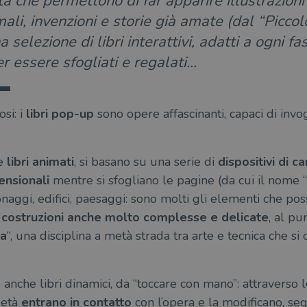
rta che permettono di far apparire illustrazion
imali, invenzioni e storie già amate (dal “Picco
 selezione di libri interattivi, adatti a ogni fa
per essere sfogliati e regalati…
osi: i
libri pop-up
sono opere affascinanti, capaci di invog
e
libri animati
, si basano su una serie di
dispositivi di ca
mensionali
mentre si sfogliano le pagine (da cui il nome “
sonaggi, edifici, paesaggi: sono molti gli elementi che po
e
costruzioni anche molto complesse e delicate
, al pu
ta
“, una disciplina a metà strada tra arte e tecnica che s
 anche libri dinamici, da “toccare con mano”: attraverso l
e età
entrano in contatto
con l’opera e la modificano, se