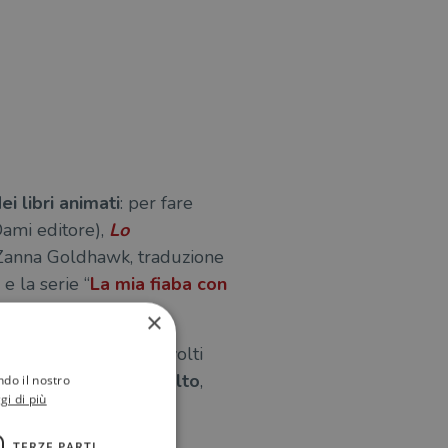
ei libri animati
: per fare
ami editore),
Lo
i Zanna Goldhawk, traduzione
 e la serie “
La mia fiaba con
×
con pop-up non sono rivolti
ico di lettori più adulto
,
ndo il nostro
gi di più
TERZE PARTI