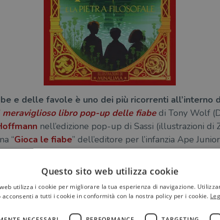
be e delle favole è uno dei più ricorrenti all’interno d
l meraviglioso libro pop-up delle fiabe
di Tony Wolf (D
 Hoffmann
nell’edizione pop-up di Sassi (illustrazioni d
na “
Gioca le fiabe
” dell’editore per l’infanzia Ape Junior
ta da ABraCadabra.
Questo sito web utilizza cookie
re alla lettura e per intrattenere i più piccoli,
i libri 
stono svariati titoli in grado di
intrigare anche un pubbl
web utilizza i cookie per migliorare la tua esperienza di navigazione. Utilizza
 acconsenti a tutti i cookie in conformità con la nostra policy per i cookie.
Leg
le elaborate costruzioni di carta.
MENTE NECESSARI
PERFORMANCE
TARGETING