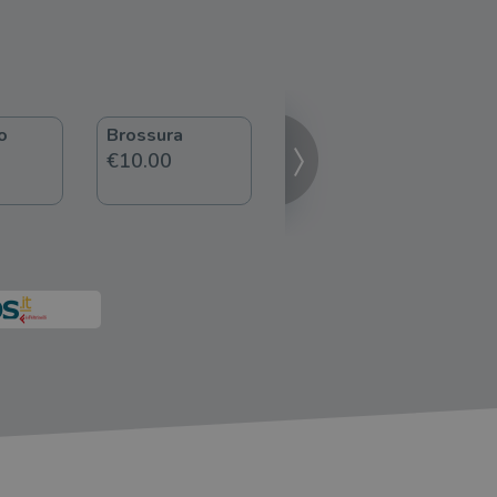
o
Brossura
ebook
€10.00
€8.99