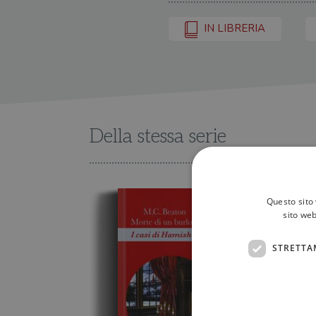
IN LIBRERIA
Della stessa serie
Questo sito 
sito web
STRETTA