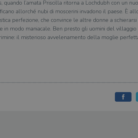
s, quando l’amata Priscilla ritorna a Lochdubh con un nuo
nsificano allorché nubi di moscerini invadono il paese. È all
ca perfezione, che convince le altre donne a schierarsi 
se in modo maniacale. Ben presto gli uomini del villaggi
imine: il misterioso avvelenamento della moglie perfett