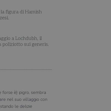
 la figura di Hamish
In questo panorama lett
zesi.
Macbeth
aggio a Lochdubh, il
Provate il desiderio di
poliziotto sui generis.
sonnolento villaggio delle
e forse è) pigro, sembra
are nel suo villaggio con
ustando le delizie