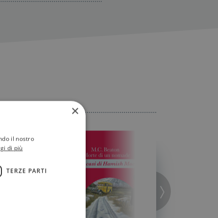
×
ndo il nostro
gi di più
TERZE PARTI