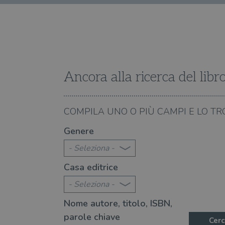
Ancora alla ricerca del libr
07.08.2026
COMPILA UNO O PIÙ CAMPI E LO TR
te 2026: 360 novità consigliate
Libri da leggere nell'e
Genere
- Seleziona -
Casa editrice
- Seleziona -
Nome autore, titolo, ISBN,
parole chiave
Cerc