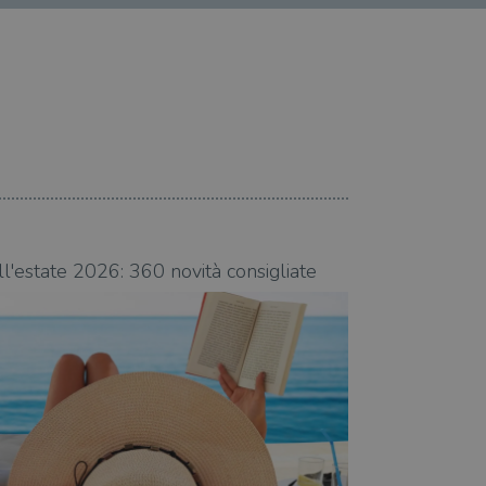
07.08.2026
ll'estate 2026: 360 novità consigliate
Libri da leggere