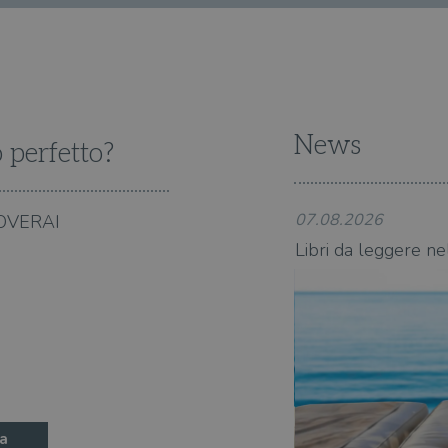
News
o perfetto?
07.08.2026
OVERAI
state 2026: 360 novità consigliate
Libri da leggere ne
a