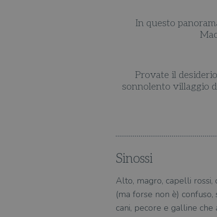
bile la figura di Hamish
In questo panorama 
cozzesi.
Macb
n viaggio a Lochdubh, il
Provate il desideri
 un poliziotto sui generis.
sonnolento villaggio d
Sinossi
Alto, magro, capelli rossi
(ma forse non è) confuso, 
cani, pecore e galline che 