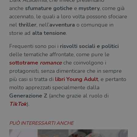
Dark Academia
, che invece presentano
anche
sfumature gotiche
e
mystery
, come già
accennato, le quali a loro volta possono sfociare
nel
thriller
, nell’
avventura
o comunque in
storie ad
alta tensione
.
Frequenti sono poi i
risvolti sociali e politici
delle tematiche affrontate, come pure le
sottotrame
romance
che coinvolgono i
protagonisti, senza dimenticare che in sempre
più casi si tratta di
libri Young Adult
, e pertanto
molto apprezzati specialmente dalla
Generazione Z
(anche grazie al ruolo di
TikTok
).
PUÒ INTERESSARTI ANCHE