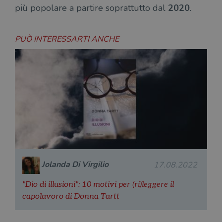
più popolare a partire soprattutto dal
2020
.
PUÒ INTERESSARTI ANCHE
Jolanda Di Virgilio
17.08.2022
"Dio di illusioni": 10 motivi per (ri)leggere il
capolavoro di Donna Tartt