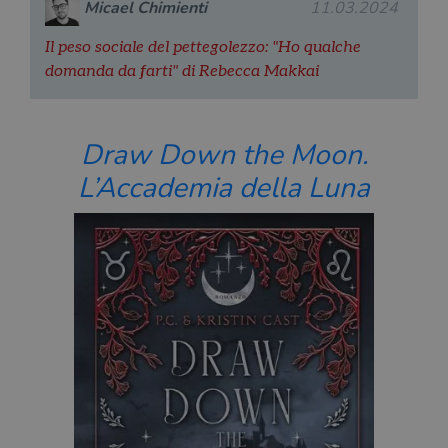
Micael Chimienti
11.03.2024
Il peso sociale del pettegolezzo: "Ho qualche
domanda da farti" di Rebecca Makkai
Draw Down the Moon.
L’Accademia della Luna