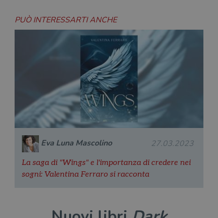
necessari.
PUÒ INTERESSARTI ANCHE
Fornitore
/
Nome
Scadenza
Desc
Dominio
wordpress_test_cookie
Sessione
Wor
Automattic
imp
Inc.
ques
.illibraio.it
quan
alla
login
vien
util
verif
bro
è im
per 
o rif
cook
Eva Luna Mascolino
27.03.2023
wordpress_sec_[hash]
.illibraio.it
Sessione
Usat
gesti
sess
La saga di "Wings" e l'importanza di credere nei
uten
sul s
sogni: Valentina Ferraro si racconta
wordpress_logged_in_[hash]
.illibraio.it
Sessione
Usat
gesti
sess
uten
Nuovi libri
Dark
sul s