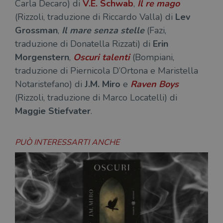
Carla Decaro) di
V.E. Schwab
,
Il re mago
(Rizzoli, traduzione di Riccardo Valla) di
Lev
Grossman
,
Il mare senza stelle
(Fazi,
traduzione di Donatella Rizzati) di
Erin
Morgenstern
,
Oscuri talenti
(Bompiani,
traduzione di Piernicola D’Ortona e Maristella
Notaristefano) di
J.M. Miro
e
Raven Boys
(Rizzoli, traduzione di Marco Locatelli) di
Maggie Stiefvater
.
PUÒ INTERESSARTI ANCHE