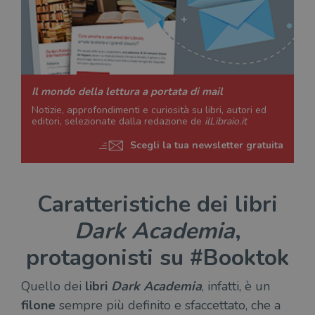
Il mondo della lettura a portata di mail
Notizie, approfondimenti e curiosità su libri, autori ed
editori, selezionate dalla redazione de
ilLibraio.it
Scegli la tua newsletter gratuita
Caratteristiche dei libri
Dark Academia
,
protagonisti su #Booktok
Quello dei
libri
Dark Academia
, infatti, è un
filone
sempre più definito e sfaccettato, che a