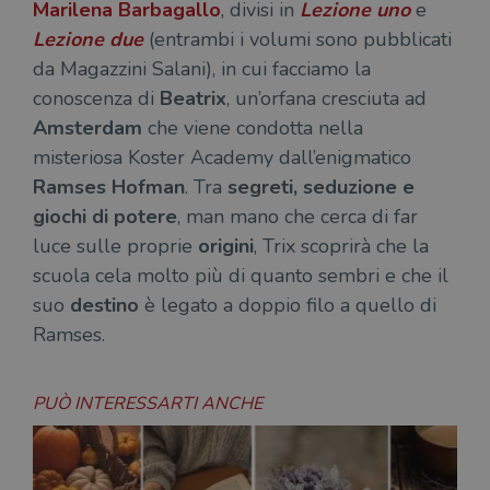
del
Marilena Barbagallo
, divisi in
Lezione uno
e
do
Lezione due
(entrambi i volumi sono pubblicati
cor
da Magazzini Salani), in cui facciamo la
conoscenza di
Beatrix
, un’orfana cresciuta ad
Amsterdam
che viene condotta nella
misteriosa Koster Academy dall’enigmatico
Ramses Hofman
. Tra
segreti, seduzione e
giochi di potere
, man mano che cerca di far
luce sulle proprie
origini
, Trix scoprirà che la
scuola cela molto più di quanto sembri e che il
suo
destino
è legato a doppio filo a quello di
Ramses.
PUÒ INTERESSARTI ANCHE