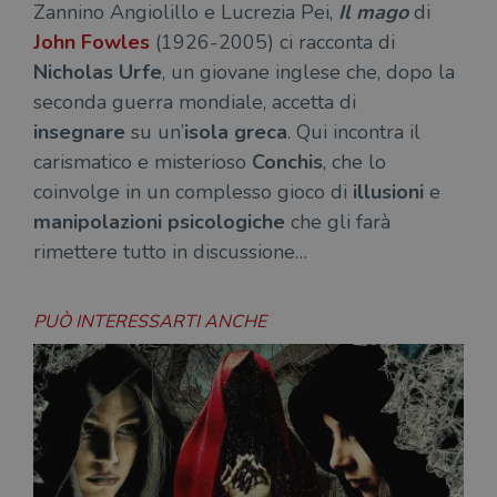
Zannino Angiolillo e Lucrezia Pei,
Il mago
di
John Fowles
(1926-2005) ci racconta di
Nicholas Urfe
, un giovane inglese che, dopo la
seconda guerra mondiale, accetta di
insegnare
su un’
isola greca
. Qui incontra il
carismatico e misterioso
Conchis
, che lo
coinvolge in un complesso gioco di
illusioni
e
manipolazioni psicologiche
che gli farà
rimettere tutto in discussione…
PUÒ INTERESSARTI ANCHE