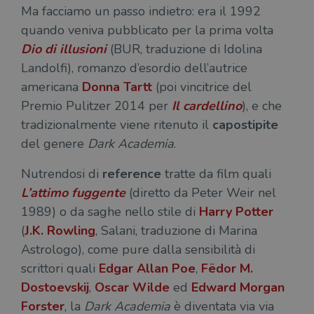
Ma facciamo un passo indietro: era il 1992
quando veniva pubblicato per la prima volta
Dio di illusioni
(BUR, traduzione di Idolina
Landolfi), romanzo d’esordio dell’autrice
americana
Donna Tartt
(poi vincitrice del
Premio Pulitzer 2014 per
Il cardellino
), e che
tradizionalmente viene ritenuto il
capostipite
del genere
Dark Academia
.
Nutrendosi di
reference
tratte da film quali
L’attimo fuggente
(diretto da Peter Weir nel
1989) o da saghe nello stile di
Harry Potter
(
J.K. Rowling
, Salani, traduzione di Marina
Astrologo), come pure dalla sensibilità di
scrittori quali
Edgar Allan Poe
,
Fëdor M.
Dostoevskij
,
Oscar Wilde
ed
Edward Morgan
Forster
, la
Dark Academia
è diventata via via