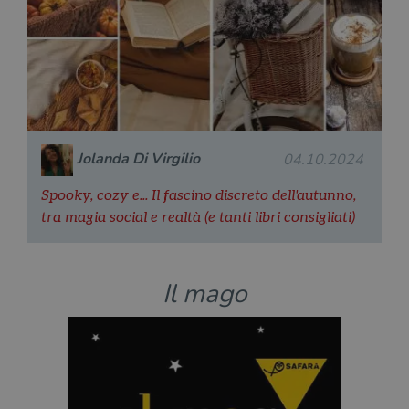
Jolanda Di Virgilio
04.10.2024
Spooky, cozy e... Il fascino discreto dell'autunno,
tra magia social e realtà (e tanti libri consigliati)
Il mago