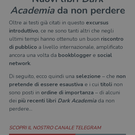
Academia
da non perdere
CookieScriptConsent
1 mese
Memo
CookieScript
stat
.illibraio.it
cons
cook
Oltre ai testi già citati in questo
excursus
dell
il d
introduttivo
, ce ne sono tanti altri che negli
corr
ultimi tempi hanno ottenuto un buon
riscontro
msToken
.tiktok.com
1
Ques
settimana
vien
di pubblico
a livello internazionale, amplificato
3 giorni
util
scop
ancora una volta da
bookblogger
e
social
aute
e si
network
.
assi
che 
rim
Di seguito, ecco quindi una
selezione
– che
non
regis
i lor
pretende di essere esaustiva
e i cui
titoli
non
sian
sono posti in
ordine di importanza
– di alcuni
qua
nav
dei
più recenti libri
Dark Academia
da non
attra
sito
perdere…
inte
con 
servi
SCOPRI IL NOSTRO CANALE TELEGRAM