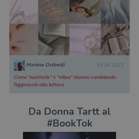
Martina Ostinelli
19.06.2023
Come "aesthetic" e "vibes" stanno cambiando
l'approccio alla lettura
Da Donna Tartt al
#BookTok