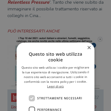
Relentless Pressure
“. Tanto che viene subito da
immaginare il possibile trattamento riservato ai
colleghi in Cina…
PUÒ INTERESSARTI ANCHE
×
Questo sito web utilizza
cookie
Questo sito web utilizza i cookie per migliorare
la tua esperienza di navigazione. Utilizzando il
nostro sito web acconsenti a tutti i cookie in
conformità con la nostra policy per i cookie.
Leggi di più
Redazione Il Libraio
28.01.2022
STRETTAMENTE NECESSARI
L'editoria italiana continua a crescere. Ecco i 10
PERFORMANCE