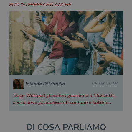
PUÒ INTERESSARTI ANCHE
Jolanda Di Virgilio
05.06.2018
Dopo Wattpad gli editori guardano a Musical.ly,
social dove gli adolescenti cantano e ballano...
DI COSA PARLIAMO