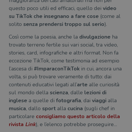
maggioranza dei casi amatoriali ma non per
questo poco utili ed efficaci, quello dei
video
su TikTok che insegnano a fare cose
(come al
solito
senza prendersi troppo sul serio
).
Così come la poesia, anche la
divulgazione
ha
trovato terreno fertile sui vari social, tra video,
stories, card, infografiche e altri format. Non fa
eccezione TikTok, come testimonia ad esempio
l’ascesa di
#ImparaconTikTok
in cui, ancora una
volta, si può trovare veramente di tutto: dai
contenuti educativi legati all’
arte
alle curiosità
sul mondo della
scienza
, dalle
lezioni di
inglese
a quelle di
fotografia
, dai
viaggi
alla
musica
, dallo
sport
alla
cucina
(sugli chef in
particolare
consigliamo questo articolo della
rivista
Link
), e l’elenco potrebbe proseguire…