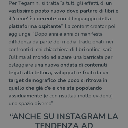
ten
Per Tegamini, si tratta “a tutti gli effetti, di
un
distinguere gli
del
utenti unici
vis
vastissimo posto nuovo dove parlare di libri e
assegnando un
dei
numero
inc
il ‘come’ è coerente con il linguaggio della
generato
casualmente
VISITOR_INFO1_LIVE
5 mesi 4
Que
piattaforma ospitante
“. La content creator poi
Google LLC
come
settimane
imp
.youtube.com
identificativo
aggiunge: “Dopo anni e anni di manifesta
You
del client. È
ten
incluso in ogni
diffidenza da parte dei media ‘tradizionali’ nei
del
richiesta di
del
pagina in un
confronti di chi chiacchiera di libri online, sarò
vid
sito e utilizzato
Yo
per calcolare i
l’ultima al mondo ad alzare una barricata per
inc
dati di
sit
osteggiare
una nuova ondata di contenuti
visitatori,
det
sessioni e
il 
legati alla lettura, sviluppati e fruiti da un
campagne per i
sit
report di analisi
uti
target demografico che poco si ritrova in
dei siti. Per
nuo
impostazione
vec
quello che già c’è e che sta popolando
predefinita,
del
scade dopo 2
di 
assiduamente
(e con risultati molto evidenti)
anni, sebbene
sia
VISITOR_PRIVACY_METADATA
5 mesi 4
Que
YouTube
uno spazio diverso”.
personalizzabile
settimane
imp
.youtube.com
dai proprietari
You
di siti Web.
mem
“ANCHE SU INSTAGRAM LA
sta
con
TENDENZA AD
coo