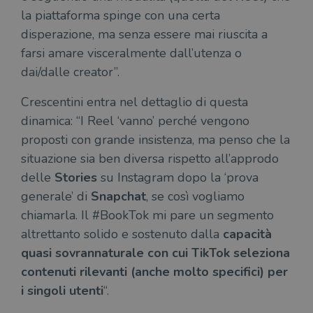
la piattaforma spinge con una certa
disperazione, ma senza essere mai riuscita a
Fornitore
farsi amare visceralmente dall’utenza o
Nome
/
Scadenza
Descrizione
Fornitore
Dominio
Fornitore
/
dai/dalle creator”.
Nome
Scadenza
Des
Nome
/
Scadenza
Dominio
Descrizione
_ga_RXJCD2NFMF
.illibraio.it
1 anno 1
Questo cookie
Dominio
mese
viene utilizzato
__Secure-ROLLOUT_TOKEN
.youtube.com
5 mesi 4
Crescentini entra nel dettaglio di questa
da Google
settimane
UserProfile
.illibraio.it
1 anno
Identifica
Analytics per
dinamica: “I Reel ‘vanno’ perché vengono
l'utente che
mantenere lo
ttwid
.tiktok.com
11 mesi 4
Que
naviga sul
stato della
proposti con grande insistenza, ma penso che la
settimane
co
sito.
sessione.
ass
situazione sia ben diversa rispetto all’approdo
l'an
_fbp
2 mesi 4
Utilizzato
Meta
_ga
1 anno 1
Questo nome
Google
dis
settimane
da
Platform
delle
Stories
su Instagram dopo la ‘prova
mese
di cookie è
LLC
dei
Facebook
Inc.
associato a
.illibraio.it
per
per fornire
.illibraio.it
generale’ di
Snapchat
, se così vogliamo
Google
in 
una serie di
Universal
int
prodotti
chiamarla. Il #BookTok mi pare un segmento
Analytics, che
ute
pubblicitari
rappresenta un
par
come
altrettanto solido e sostenuto dalla
capacità
aggiornamento
par
offerte in
significativo del
cat
tempo reale
quasi sovrannaturale con cui TikTok seleziona
servizio di
gen
da
analisi più
sti
inserzionisti
contenuti rilevanti (anche molto specifici) per
comunemente
terzi.
usato da
YSC
Sessione
Que
Google LLC
i singoli utenti
“.
Google. Questo
imp
.youtube.com
cookie viene
Yo
utilizzato per