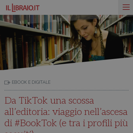
EBOOK E DIGITALE
Da TikTok una scossa
all’editoria: viaggio nell’ascesa
di #BookTok (e tra i profili più