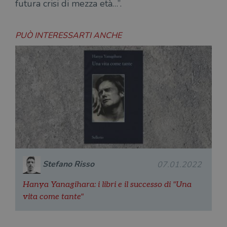
futura crisi di mezza età…”.
PUÒ INTERESSARTI ANCHE
Stefano Risso
07.01.2022
Hanya Yanagihara: i libri e il successo di "Una
vita come tante"