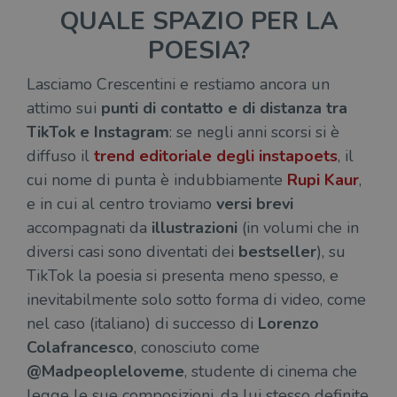
QUALE SPAZIO PER LA
POESIA?
Lasciamo Crescentini e restiamo ancora un
attimo sui
punti di contatto e di distanza tra
TikTok e Instagram
: se negli anni scorsi si è
diffuso il
trend editoriale degli instapoets
, il
cui nome di punta è indubbiamente
Rupi Kaur
,
e in cui al centro troviamo
versi brevi
accompagnati da
illustrazioni
(in volumi che in
diversi casi sono diventati dei
bestseller
), su
TikTok la poesia si presenta meno spesso, e
inevitabilmente solo sotto forma di video, come
nel caso (italiano) di successo di
Lorenzo
Colafrancesco
, conosciuto come
@Madpeopleloveme
, studente di cinema che
legge le sue composizioni, da lui stesso definite