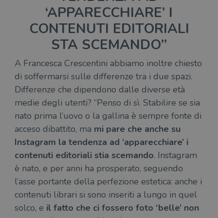
del
‘APPARECCHIARE’ I
do
cor
CONTENUTI EDITORIALI
STA SCEMANDO”
A Francesca Crescentini abbiamo inoltre chiesto
di soffermarsi sulle differenze tra i due spazi.
Differenze che dipendono dalle diverse età
medie degli utenti? “Penso di sì. Stabilire se sia
nato prima l’uovo o la gallina è sempre fonte di
acceso dibattito, ma
mi pare che anche su
Instagram la tendenza ad ‘apparecchiare’ i
contenuti editoriali stia scemando
. Instagram
è nato, e per anni ha prosperato, seguendo
l’asse portante della perfezione estetica: anche i
contenuti librari si sono inseriti a lungo in quel
solco, e
il fatto che ci fossero foto ‘belle’ non