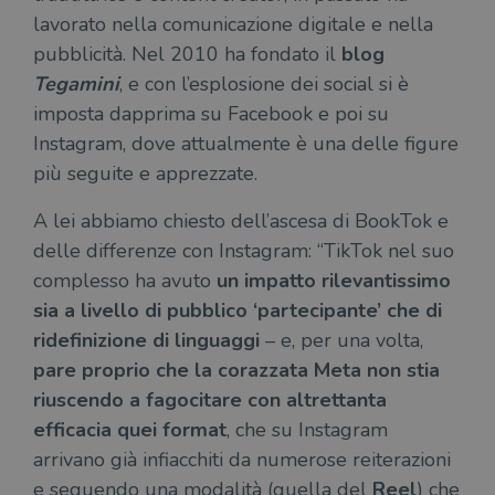
lavorato nella comunicazione digitale e nella
CookieScriptConsent
1 mese
Memo
CookieScript
stat
.illibraio.it
pubblicità. Nel 2010 ha fondato il
blog
cons
cook
Tegamini
, e con l’esplosione dei social si è
dell
il d
imposta dapprima su Facebook e poi su
corr
Instagram, dove attualmente è una delle figure
msToken
.tiktok.com
1
Ques
settimana
vien
più seguite e apprezzate.
3 giorni
util
scop
aute
A lei abbiamo chiesto dell’ascesa di BookTok e
e si
assi
delle differenze con Instagram: “TikTok nel suo
che 
rim
complesso ha avuto
un impatto rilevantissimo
regis
i lor
sia a livello di pubblico ‘partecipante’ che di
sian
qua
ridefinizione di linguaggi
– e, per una volta,
nav
pare proprio che la corazzata Meta non stia
attra
sito
riuscendo a fagocitare con altrettanta
inte
con 
efficacia quei format
, che su Instagram
servi
arrivano già infiacchiti da numerose reiterazioni
e seguendo una modalità (quella del
Reel
) che