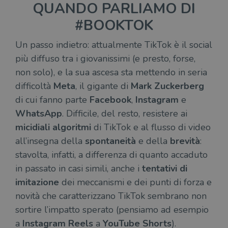
QUANDO PARLIAMO DI
#BOOKTOK
Un passo indietro: attualmente TikTok è il social
più diffuso tra i giovanissimi (e presto, forse,
non solo), e la sua ascesa sta mettendo in seria
difficoltà
Meta
, il gigante di
Mark Zuckerberg
di cui fanno parte
Facebook
,
Instagram
e
WhatsApp
. Difficile, del resto, resistere ai
micidiali algoritmi
di TikTok e al flusso di video
all’insegna della
spontaneità
e della
brevità
:
stavolta, infatti, a differenza di quanto accaduto
in passato in casi simili, anche i
tentativi di
imitazione
dei meccanismi e dei punti di forza e
novità che caratterizzano TikTok sembrano non
sortire l’impatto sperato (pensiamo ad esempio
a
Instagram Reels
a
YouTube Shorts
).