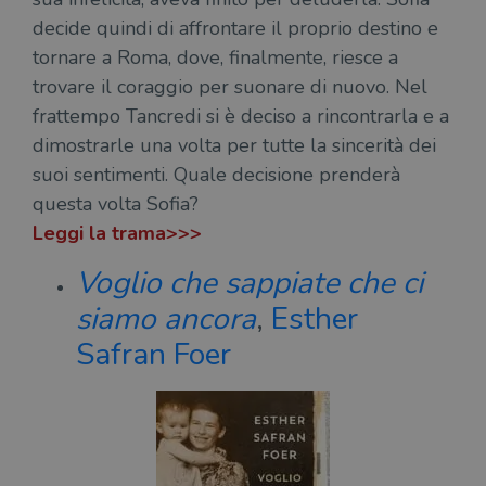
necessari.
decide quindi di affrontare il proprio destino e
Fornitore
/
tornare a Roma, dove, finalmente, riesce a
Nome
Scadenza
Desc
Dominio
trovare il coraggio per suonare di nuovo. Nel
wordpress_test_cookie
Sessione
Wor
Automattic
frattempo Tancredi si è deciso a rincontrarla e a
imp
Inc.
ques
.illibraio.it
dimostrarle una volta per tutte la sincerità dei
quan
alla
suoi sentimenti. Quale decisione prenderà
login
vien
questa volta Sofia?
util
verif
Leggi la trama>>>
bro
è im
per 
Voglio che sappiate che ci
o rif
cook
siamo ancora
,
Esther
wordpress_sec_[hash]
.illibraio.it
Sessione
Usat
gesti
Safran Foer
sess
uten
sul s
wordpress_logged_in_[hash]
.illibraio.it
Sessione
Usat
gesti
sess
uten
sul s