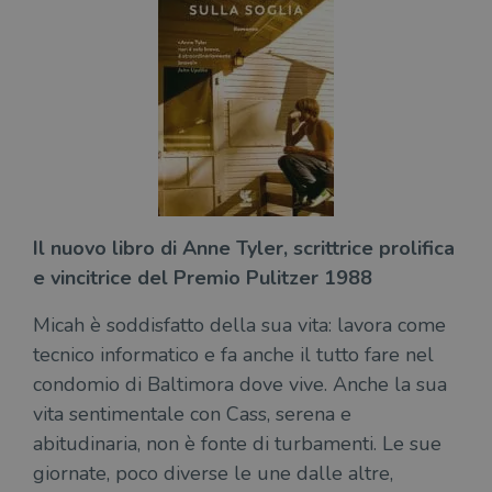
ten
distinguere gli
del
utenti unici
vis
assegnando un
dei
numero
inc
generato
casualmente
VISITOR_INFO1_LIVE
5 mesi 4
Que
Google LLC
come
settimane
imp
.youtube.com
identificativo
You
del client. È
ten
incluso in ogni
del
richiesta di
del
pagina in un
vid
sito e utilizzato
Yo
per calcolare i
inc
dati di
sit
Il nuovo libro di Anne Tyler, scrittrice prolifica
visitatori,
det
sessioni e
il 
e vincitrice del Premio Pulitzer 1988
campagne per i
sit
report di analisi
uti
dei siti. Per
nuo
Micah è soddisfatto della sua vita: lavora come
impostazione
vec
predefinita,
del
tecnico informatico e fa anche il tutto fare nel
scade dopo 2
di 
anni, sebbene
condomio di Baltimora dove vive. Anche la sua
sia
VISITOR_PRIVACY_METADATA
5 mesi 4
Que
YouTube
personalizzabile
settimane
imp
.youtube.com
vita sentimentale con Cass, serena e
dai proprietari
You
di siti Web.
mem
abitudinaria, non è fonte di turbamenti. Le sue
sta
con
giornate, poco diverse le une dalle altre,
coo