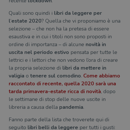
recente
lockdown
.
Quali sono quindi i
libri da leggere per
l
‘
estate 2020
? Quella che vi proponiamo è una
selezione – che non ha la pretesa di essere
esaustiva e in cui i titoli non sono proposti in
ordine di importanza – di alcune
novità in
uscita nel periodo estivo
pensata per tutte le
lettrici e i lettori che non vedono l’ora di creare
la propria selezione di
libri da mettere in
valigia
o
tenere sul comodino
.
Come abbiamo
raccontato di recente, quella 2020 sarà una
tarda primavera-estate ricca di novità
, dopo
le settimane di stop delle nuove uscite in
libreria a causa della
pandemia
.
Fanno parte della lista che troverete qui di
seguito
libri belli da leggere
per tutti i gusti: