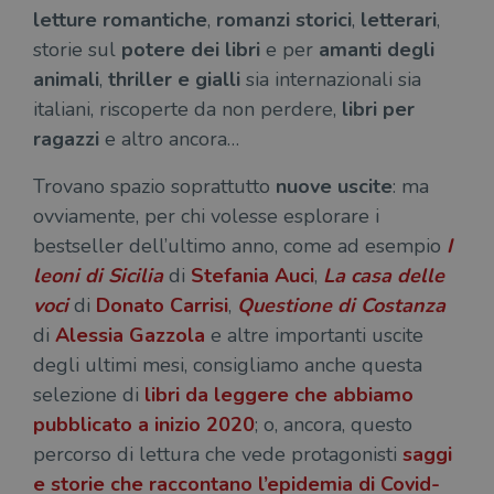
letture romantiche
,
romanzi storici
,
letterari
,
storie sul
potere dei libri
e per
amanti degli
animali
,
thriller e gialli
sia internazionali sia
italiani, riscoperte da non perdere,
libri per
ragazzi
e altro ancora…
Trovano spazio soprattutto
nuove uscite
: ma
ovviamente, per chi volesse esplorare i
bestseller dell’ultimo anno, come ad esempio
I
leoni di Sicilia
di
Stefania Auci
,
La casa delle
voci
di
Donato Carrisi
,
Questione di Costanza
di
Alessia Gazzola
e altre importanti uscite
degli ultimi mesi, consigliamo anche questa
selezione di
libri da leggere che abbiamo
pubblicato a inizio 2020
; o, ancora, questo
percorso di lettura che vede protagonisti
saggi
e storie che raccontano l’epidemia di Covid-