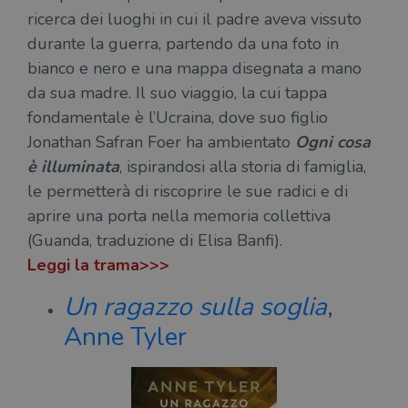
ricerca dei luoghi in cui il padre aveva vissuto
durante la guerra, partendo da una foto in
Fornitore
bianco e nero e una mappa disegnata a mano
Nome
/
Scadenza
Descrizione
Fornitore
Dominio
Fornitore
/
da sua madre. Il suo viaggio, la cui tappa
Nome
Scadenza
Des
Nome
/
Scadenza
Dominio
Descrizione
_ga_RXJCD2NFMF
.illibraio.it
1 anno 1
Questo cookie
fondamentale è l’Ucraina, dove suo figlio
Dominio
mese
viene utilizzato
__Secure-ROLLOUT_TOKEN
.youtube.com
5 mesi 4
Jonathan Safran Foer ha ambientato
Ogni cosa
da Google
settimane
UserProfile
.illibraio.it
1 anno
Identifica
Analytics per
l'utente che
è illuminata
, ispirandosi alla storia di famiglia,
mantenere lo
ttwid
.tiktok.com
11 mesi 4
Que
naviga sul
stato della
settimane
co
sito.
le permetterà di riscoprire le sue radici e di
sessione.
ass
l'an
_fbp
2 mesi 4
Utilizzato
Meta
aprire una porta nella memoria collettiva
_ga
1 anno 1
Questo nome
Google
dis
settimane
da
Platform
mese
di cookie è
LLC
dei
Facebook
Inc.
(Guanda, traduzione di Elisa Banfi).
associato a
.illibraio.it
per
per fornire
.illibraio.it
Google
in 
una serie di
Leggi la trama>>>
Universal
int
prodotti
Analytics, che
ute
pubblicitari
rappresenta un
par
come
Un ragazzo sulla soglia
,
aggiornamento
par
offerte in
significativo del
cat
tempo reale
Anne Tyler
servizio di
gen
da
analisi più
sti
inserzionisti
comunemente
terzi.
usato da
YSC
Sessione
Que
Google LLC
Google. Questo
imp
.youtube.com
cookie viene
Yo
utilizzato per