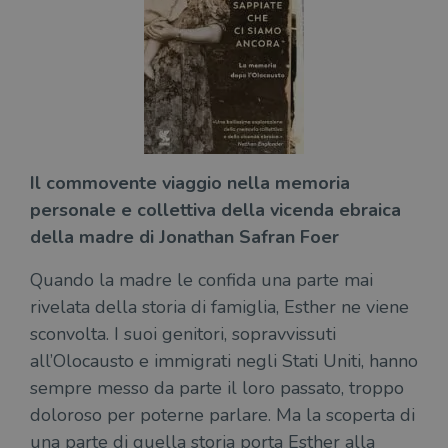
CookieScriptConsent
1 mese
Memo
CookieScript
stat
.illibraio.it
cons
cook
dell
il d
corr
msToken
.tiktok.com
1
Ques
settimana
vien
3 giorni
util
scop
Il commovente viaggio nella memoria
aute
e si
personale e collettiva della vicenda ebraica
assi
della madre di Jonathan Safran Foer
che 
rim
regis
i lor
Quando la madre le confida una parte mai
sian
rivelata della storia di famiglia, Esther ne viene
qua
nav
sconvolta. I suoi genitori, sopravvissuti
attra
sito
all’Olocausto e immigrati negli Stati Uniti, hanno
inte
con 
sempre messo da parte il loro passato, troppo
servi
doloroso per poterne parlare. Ma la scoperta di
una parte di quella storia porta Esther alla