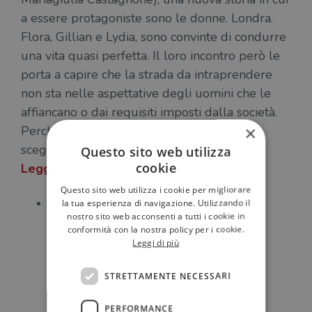
a essere protagoniste sono le donne. Londra.
Flora, Gillian e Lydia, sono convinte di condurre
una vita quasi perfetta. Il loro incontro però le
porta a capire che la strada da intraprendere
non sta nelle aspettative degli uomini che le
affiancano o dai requisiti imposti dalla società.
×
Perché la libertà non è la perfezione ma è
scegliere liberamente chi si vuole essere.
Questo sito web utilizza
cookie
Leggi la trama>>>
Questo sito web utilizza i cookie per migliorare
Semplicemente amami
,
la tua esperienza di navigazione. Utilizzando il
nostro sito web acconsenti a tutti i cookie in
Federico Moccia
conformità con la nostra policy per i cookie.
Leggi di più
STRETTAMENTE NECESSARI
PERFORMANCE