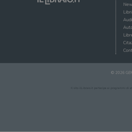
New
Libr
Audi
Auto
Libr
Cita
Cont
© 2026 GEM
Il sito ilLibraio.it partecipa ai programmi di 