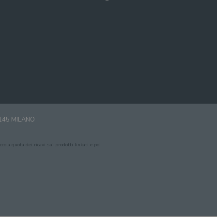
0145 MILANO
cola quota dei ricavi sui prodotti linkati e poi