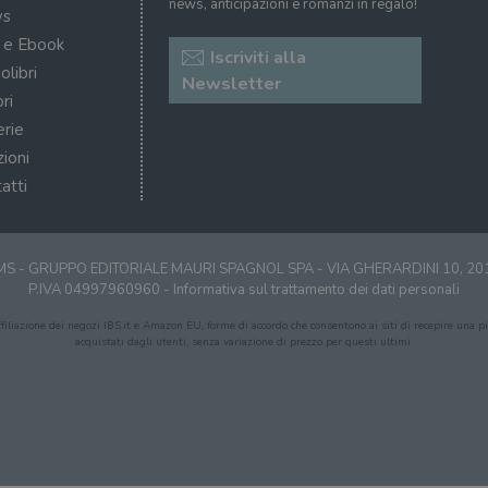
news, anticipazioni e romanzi in regalo!
s
i e Ebook
Iscriviti alla
olibri
Newsletter
ri
erie
zioni
atti
S - GRUPPO EDITORIALE MAURI SPAGNOL SPA - VIA GHERARDINI 10, 2
P.IVA 04997960960 -
Informativa sul trattamento dei dati personali
affiliazione dei negozi IBS.it e Amazon EU, forme di accordo che consentono ai siti di recepire una pic
acquistati dagli utenti, senza variazione di prezzo per questi ultimi.