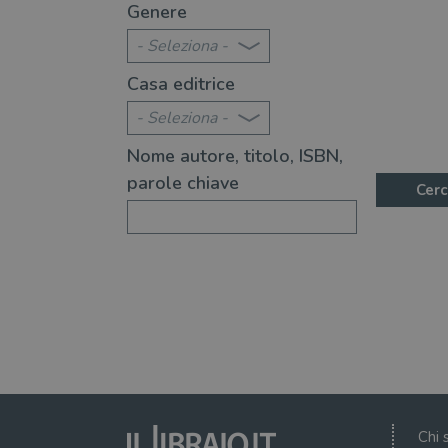
ida
Storie per bambini - L
Genere
- Seleziona -
Casa editrice
- Seleziona -
Nome autore, titolo, ISBN,
parole chiave
Cerc
Chi 