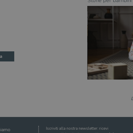
a guida
Storie per bambini 
a
Iscriviti alla nostra newsletter: ricevi
siamo