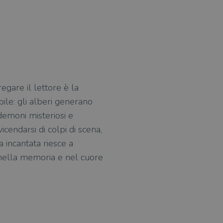
regare il lettore è la
ile: gli alberi generano
 demoni misteriosi e
vicendarsi di colpi di scena,
a incantata riesce a
e nella memoria e nel cuore