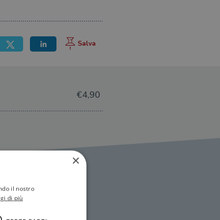
€4,90
×
ndo il nostro
gi di più