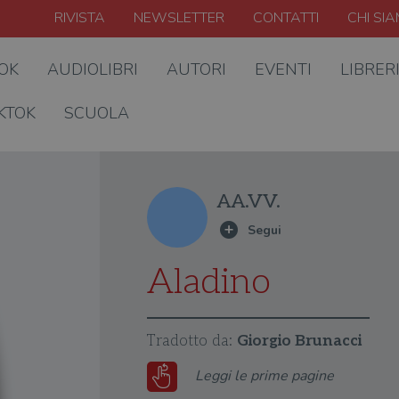
RIVISTA
NEWSLETTER
CONTATTI
CHI SI
OOK
AUDIOLIBRI
AUTORI
EVENTI
LIBRER
KTOK
SCUOLA
AA.VV.
Aladino
Tradotto da:
Giorgio Brunacci
Leggi le prime pagine