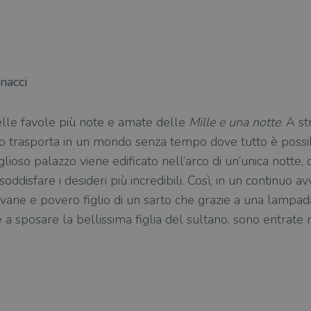
nacci
lle favole più note e amate delle
Mille e una notte
. A st
o trasporta in un mondo senza tempo dove tutto è possib
lioso palazzo viene edificato nell’arco di un’unica notte,
oddisfare i desideri più incredibili. Così, in un continuo av
ovane e povero figlio di un sarto che grazie a una lampad
 e a sposare la bellissima figlia del sultano, sono entrat