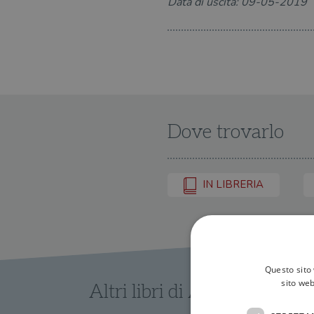
Data di uscita: 09-05-2019
Dove trovarlo
IN LIBRERIA
Questo sito 
sito web
Altri libri di AA.VV.