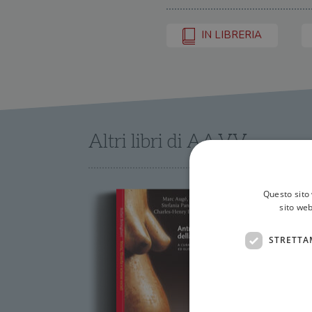
IN LIBRERIA
Altri libri di AA.VV.
Questo sito 
sito web
STRETTA