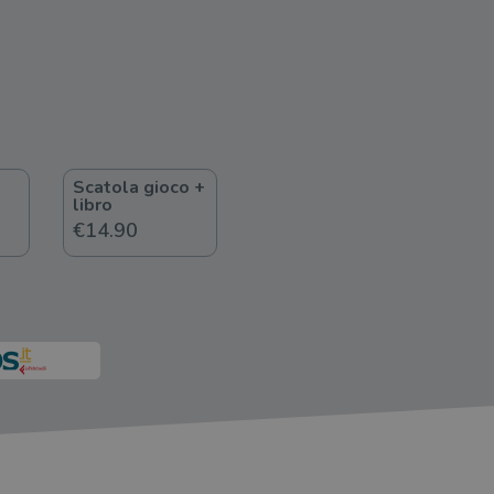
Scatola gioco +
libro
€14.90