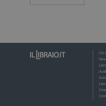
Chi 
New
Libr
Audi
Auto
Libr
Cita
Cont