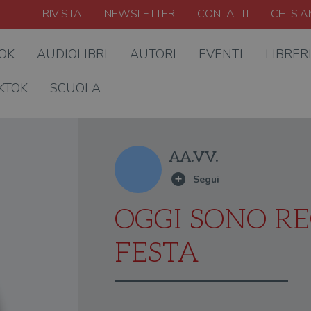
RIVISTA
NEWSLETTER
CONTATTI
CHI SI
OOK
AUDIOLIBRI
AUTORI
EVENTI
LIBRER
KTOK
SCUOLA
AA.VV.
OGGI SONO R
FESTA