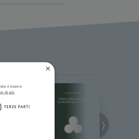
×
ndo il nostro
gi di più
TERZE PARTI