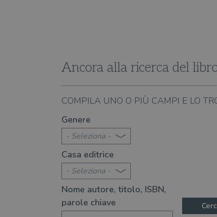
Fornitore
Forni
/
Nome
Nome
Dominio
/
Nome
Domi
UserProfile
.illibraio.it
_ga_RXJCD2NFMF
__Secure-ROLLOUT_TOKE
.illibr
_fbp
Meta
Platform In
Ancora alla ricerca del libr
_ga
ttwid
.illibraio.it
Goog
LLC
.illibr
YSC
06.08.2026
COMPILA UNO O PIÙ CAMPI E LO TR
le canzoni di Francesco Guccini
I riferimenti letterari 
VISITOR_INFO1_LIVE
Genere
- Seleziona -
VISITOR_PRIVACY_METAD
Casa editrice
- Seleziona -
Nome autore, titolo, ISBN,
parole chiave
Cerc