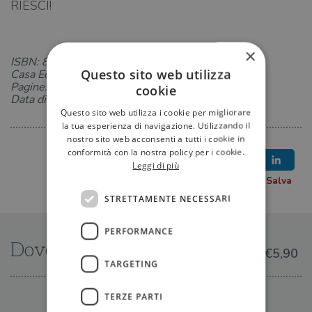
RIESCI!
×
ISBN: 8893810719
Questo sito web utilizza
Casa Editrice: Salani
Pagine: 80
cookie
Data di uscita: 28-09-2017
Questo sito web utilizza i cookie per migliorare
la tua esperienza di navigazione. Utilizzando il
nostro sito web acconsenti a tutti i cookie in
conformità con la nostra policy per i cookie.
Leggi di più
STRETTAMENTE NECESSARI
PERFORMANCE
Dove trovarlo
€5,90
TARGETING
TERZE PARTI
IN LIBRERIA