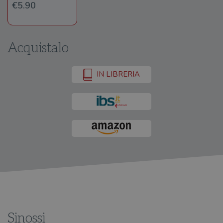
€5.90
Acquistalo
IN LIBRERIA
Sinossi