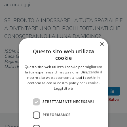
ancora oggi.
SEI PRONTO A INDOSSARE LA TUTA SPAZIALE E
A DIVENTARE UNO DEI POCHI FORTUNATI CHE
CONOSCERANNO LA LUNA DA VICINO?
×
Questo sito web utilizza
ISBN: 8865269928
Casa Editrice: NORD-SUD
cookie
Pagine: 80
Data di uscita: 04-07-2019
Questo sito web utilizza i cookie per migliorare
la tua esperienza di navigazione. Utilizzando il
nostro sito web acconsenti a tutti i cookie in
conformità con la nostra policy per i cookie.
Leggi di più
STRETTAMENTE NECESSARI
PERFORMANCE