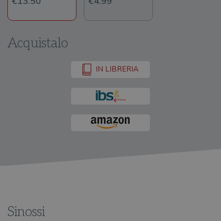
€13.50
€4.99
Acquistalo
IN LIBRERIA
Sinossi