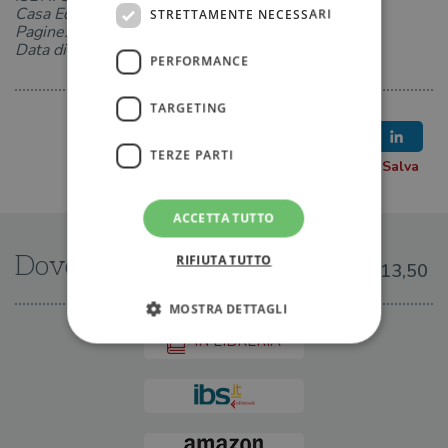
Casa Editrice: Garzanti
STRETTAMENTE NECESSARI
Pagine: 256
Data di uscita: 17-04-2014
PERFORMANCE
TARGETING
TERZE PARTI
ACCETTA TUTTO
Dove trovarlo
RIFIUTA TUTTO
€13,50
MOSTRA DETTAGLI
IN LIBRERIA
Strettamente necessari
Performance
Targeting
Terze parti