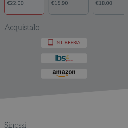
€22.00
€15.90
€18.00
Acquistalo
IN LIBRERIA
Sinossi