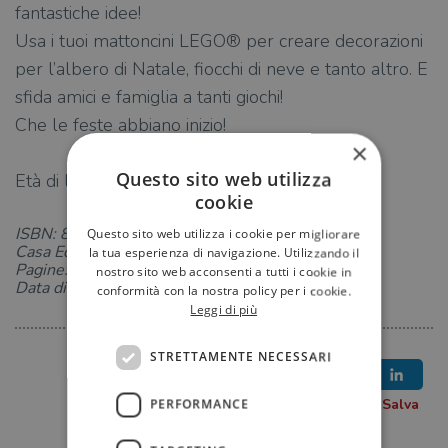
fantastiche idee!
Usa i tuoi mattoncini LEGO® per creare decorazioni
per l’albero di Natale, fiocchi di neve e tanto altro. E
sfida amici e famiglia a tanti giochi!
Che le feste abbiano inizio!
×
Questo sito web utilizza
Età di lettura: da 6 anni.
cookie
ISBN: 8893098180
Questo sito web utilizza i cookie per migliorare
Casa Editrice: Ape Junior
la tua esperienza di navigazione. Utilizzando il
Pagine: 80
nostro sito web acconsenti a tutti i cookie in
Data di uscita: 04-11-2022
conformità con la nostra policy per i cookie.
Leggi di più
STRETTAMENTE NECESSARI
PERFORMANCE