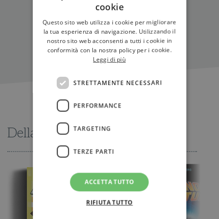
cookie
Questo sito web utilizza i cookie per migliorare
la tua esperienza di navigazione. Utilizzando il
nostro sito web acconsenti a tutti i cookie in
conformità con la nostra policy per i cookie.
Leggi di più
STRETTAMENTE NECESSARI
PERFORMANCE
TARGETING
Della stessa serie
TERZE PARTI
ACCETTA TUTTO
RIFIUTA TUTTO