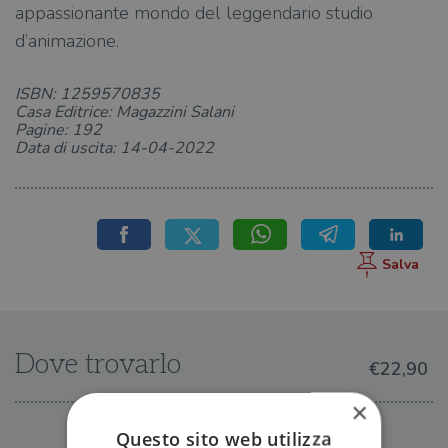
appassionante mondo del leggendario studio
d’animazione.
ISBN: 1259570835
Casa Editrice: Magazzini Salani
Pagine: 192
Data di uscita: 14-04-2022
Dove trovarlo
€22,90
×
Questo sito web utilizza
IN LIBRERIA