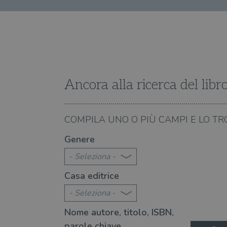
VISITOR_INFO1_LIVE
VISITOR_PRIVACY_METAD
Ancora alla ricerca del libr
06.08.2026
COMPILA UNO O PIÙ CAMPI E LO TR
città" è un libro indimenticabile
Perché "L'ultima estate
Genere
- Seleziona -
Casa editrice
- Seleziona -
Nome autore, titolo, ISBN,
parole chiave