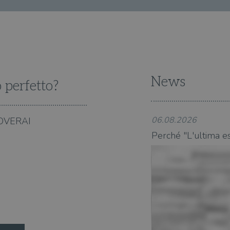
proprietari di siti Web.
5 mesi 4
Questo cookie è impostato da Youtube per tenere t
Google LLC
settimane
dell'utente per i video di Youtube incorporati nei 
.youtube.com
se il visitatore del sito web sta utilizzando la nuov
dell'interfaccia di Youtube.
ATA
5 mesi 4
Questo cookie è impostato da Youtube per memoriz
YouTube
settimane
consenso ai cookie dell'utente per il dominio corre
.youtube.com
News
o perfetto?
06.08.2026
OVERAI
 in città" è un libro indimenticabile
Perché "L'ultima est