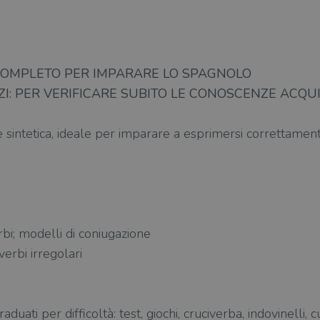
 COMPLETO PER IMPARARE LO SPAGNOLO
I: PER VERIFICARE SUBITO LE CONOSCENZE ACQUI
e sintetica, ideale per imparare a esprimersi correttament
bi; modelli di coniugazione
verbi irregolari
aduati per difficoltà: test, giochi, cruciverba, indovinelli, c