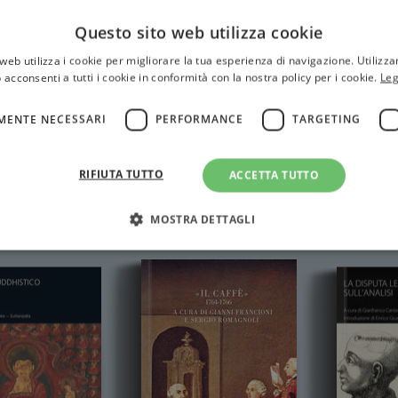
Questo sito web utilizza cookie
web utilizza i cookie per migliorare la tua esperienza di navigazione. Utilizza
 acconsenti a tutti i cookie in conformità con la nostra policy per i cookie.
Leg
MENTE NECESSARI
PERFORMANCE
TARGETING
RIFIUTA TUTTO
ACCETTA TUTTO
MOSTRA DETTAGLI
Strettamente necessari
Performance
Targeting
Terze parti
ri consentono le funzionalità principali del sito web come l'accesso dell'utente e la gest
to correttamente senza i cookie strettamente necessari.
Fornitore
/
Scadenza
Descrizione
Dominio