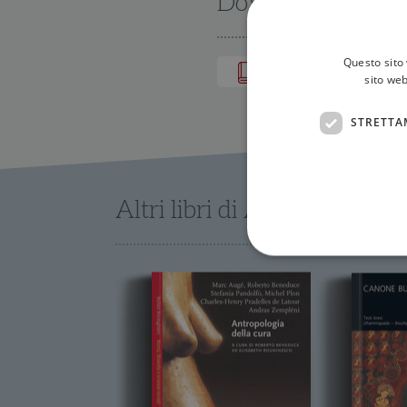
Dove trovarlo
Questo sito 
IN LIBRERIA
sito web
STRETTA
Altri libri di AA.VV.
I cookie strettamente necessa
web non può essere utilizza
Nome