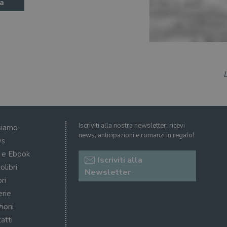
a
Iscriviti alla nostra newsletter: ricevi
siamo
news, anticipazioni e romanzi in regalo!
s
i e Ebook
Iscriviti alla
olibri
Newsletter
ri
erie
zioni
atti