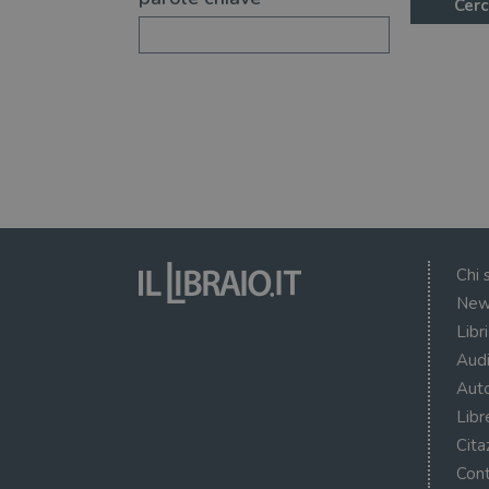
Cerc
Chi 
New
Libr
Audi
Auto
Libr
Cita
Cont