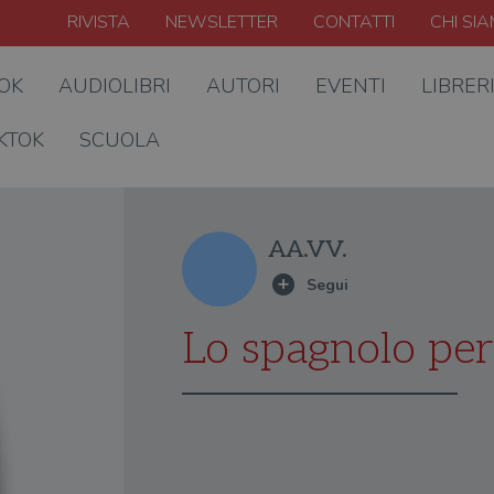
RIVISTA
NEWSLETTER
CONTATTI
CHI SI
OOK
AUDIOLIBRI
AUTORI
EVENTI
LIBRER
KTOK
SCUOLA
AA.VV.
Lo spagnolo per 