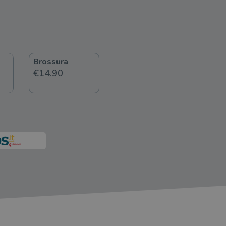
Brossura
€14.90