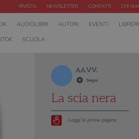
RIVISTA
NEWSLETTER
CONTATTI
CHI SI
OOK
AUDIOLIBRI
AUTORI
EVENTI
LIBRER
KTOK
SCUOLA
AA.VV.
La scia nera
Leggi le prime pagine