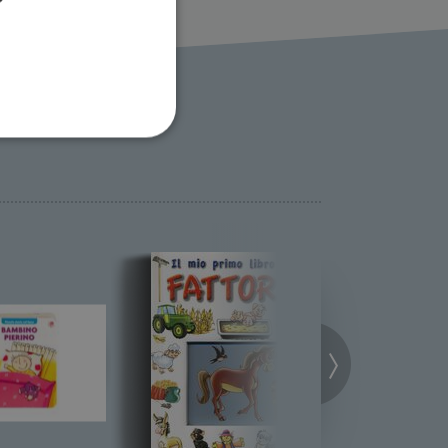
ione dell'account. Il sito
 pagina di login. Il
 Web è impostato per
sito
sito
te per il dominio corrente.