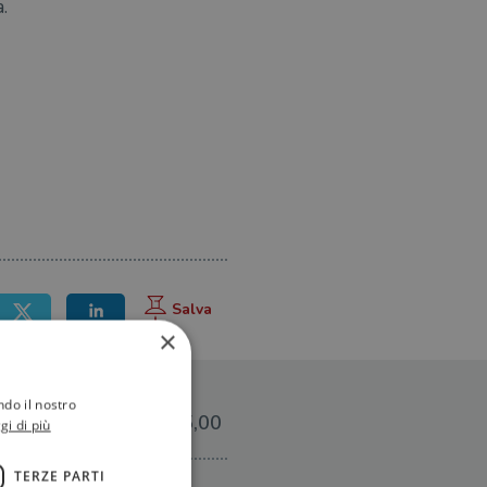
.
×
ndo il nostro
€15,00
gi di più
TERZE PARTI