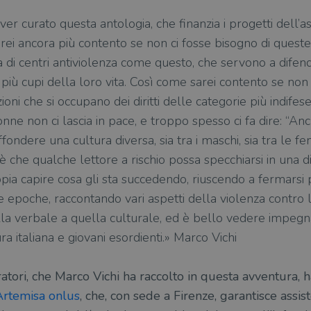
r curato questa antologia, che finanzia i progetti dell’a
ei ancora più contento se non ci fosse bisogno di queste 
za di centri antiviolenza come questo, che servono a dife
più cupi della loro vita. Così come sarei contento se non
zioni che si occupano dei diritti delle categorie più indife
ne non ci lascia in pace, e troppo spesso ci fa dire: “Anche
fondere una cultura diversa, sia tra i maschi, sia tra le 
è che qualche lettore a rischio possa specchiarsi in una di
pia capire cosa gli sta succedendo, riuscendo a fermarsi
e epoche, raccontando vari aspetti della violenza contro l
lla verbale a quella culturale, ed è bello vedere impegn
ra italiana e giovani esordienti.» Marco Vichi
ustratori, che Marco Vichi ha raccolto in questa avventura,
Artemisa onlus
, che, con sede a Firenze, garantisce ass