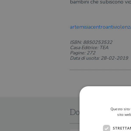
bambini che subiscono viol
artemisiacentroantiviolenza
ISBN: 8850253532
Casa Editrice: TEA
Pagine: 272
Data di uscita: 28-02-2019
Questo sito 
Dove trovarlo
sito web
STRETTA