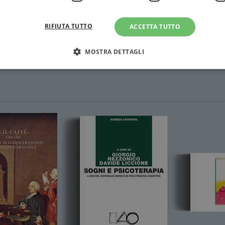
RIFIUTA TUTTO
ACCETTA TUTTO
MOSTRA DETTAGLI
Strettamente necessari
Performance
Targeting
Terze parti
ri consentono le funzionalità principali del sito web come l'accesso dell'utente e la gest
to correttamente senza i cookie strettamente necessari.
Fornitore
/
Scadenza
Descrizione
Dominio
Sessione
WordPress imposta questo cookie quando accedi alla
Automattic
cookie viene utilizzato per verificare se il browser
Inc.
consentire o rifiutare i cookie.
.illibraio.it
.illibraio.it
Sessione
Usato per gestire la sessione degli utenti loggati sul 
sh]
.illibraio.it
Sessione
Usato per gestire la sessione degli utenti loggati sul 
1 mese
Memorizza lo stato del consenso ai cookie dell'uten
CookieScript
.illibraio.it