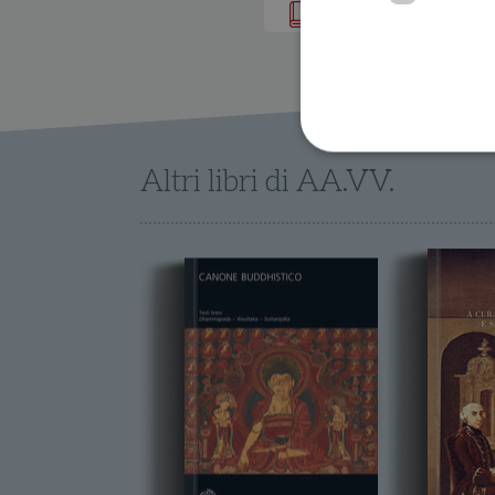
IN LIBRERIA
Altri libri di AA.VV.
I cookie strettamente necessa
web non può essere utilizza
Nome
wordpress_test_cookie
wordpress_sec_[hash]
wordpress_logged_in_[ha
CookieScriptConsent