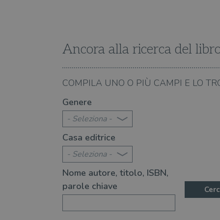
Ancora alla ricerca del libr
08.08.2026
COMPILA UNO O PIÙ CAMPI E LO TR
te 2026: 370 novità consigliate
Libri da leggere nell'e
Genere
- Seleziona -
Casa editrice
- Seleziona -
Nome autore, titolo, ISBN,
parole chiave
Cerc