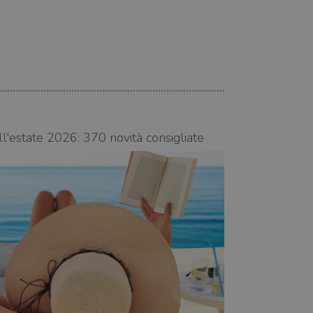
08.08.2026
ll'estate 2026: 370 novità consigliate
Libri da leggere