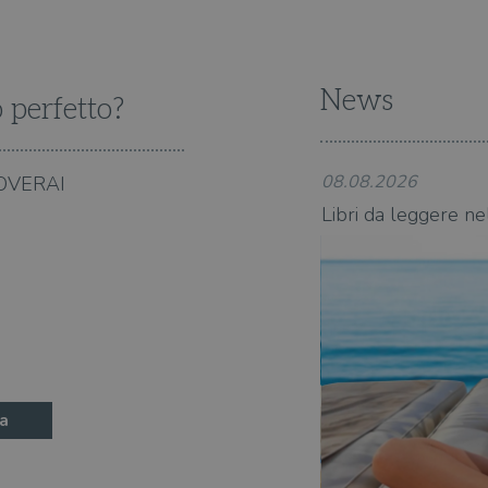
News
o perfetto?
08.08.2026
OVERAI
state 2026: 370 novità consigliate
Libri da leggere ne
a