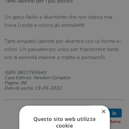
Tanti labirinti per i più piccoli!
Un gioco facile e divertente che non stanca mai:
trova l’uscita e colora gli animaletti!
Tanti simpatici labirinti per divertirsi con le forme e i
colori. Un passatempo unico per trascorrere tante
ore di serenità insieme a matite e pennarelli.
ISBN: 882276594X
Casa Editrice: Newton Compton
Pagine: 96
Data di uscita: 19-05-2022
×
Questo sito web utilizza
cookie