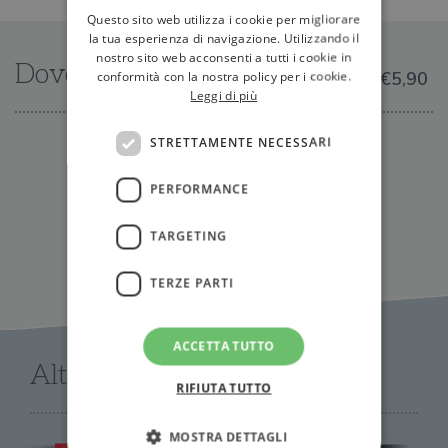
Questo sito web utilizza i cookie per migliorare
la tua esperienza di navigazione. Utilizzando il
nostro sito web acconsenti a tutti i cookie in
Dove trovarlo
conformità con la nostra policy per i cookie.
€5,90
Leggi di più
STRETTAMENTE NECESSARI
IN LIBRERIA
PERFORMANCE
TARGETING
TERZE PARTI
ACCETTA TUTTO
Altri libri di AA.VV.
RIFIUTA TUTTO
MOSTRA DETTAGLI