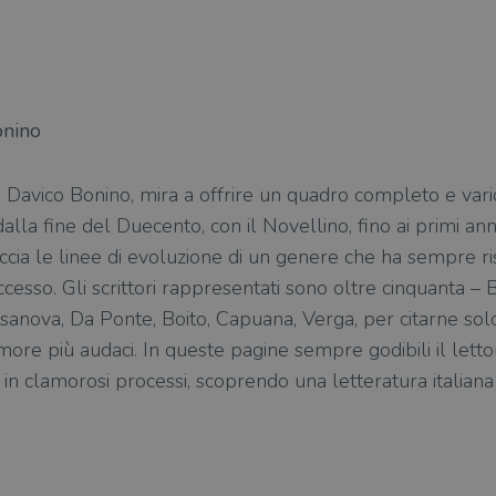
onino
o Davico Bonino, mira a offrire un quadro completo e vari
e dalla fine del Duecento, con il Novellino, fino ai primi a
cia le linee di evoluzione di un genere che ha sempre risco
cesso. Gli scrittori rappresentati sono oltre cinquanta – 
Casanova, Da Ponte, Boito, Capuana, Verga, per citarne solo
ore più audaci. In queste pagine sempre godibili il lettor
 in clamorosi processi, scoprendo una letteratura italiana