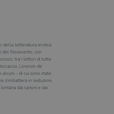
o della letteratura erotica
nni del Novecento, con
sso, tra i lettori di tutte
Boccaccio, Lorenzo de’
 alcuni – di cui sono state
e s’imbatterà in seduzioni,
 lontana dai canoni e dai