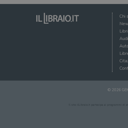
Chi 
New
Libr
Audi
Auto
Libr
Cita
Cont
© 2026 GEM
Il sito ilLibraio.it partecipa ai programmi di 