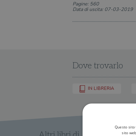
Pagine: 560
Data di uscita: 07-03-2019
Dove trovarlo
IN LIBRERIA
Questo sito 
sito web
Altri libri di AA.VV.