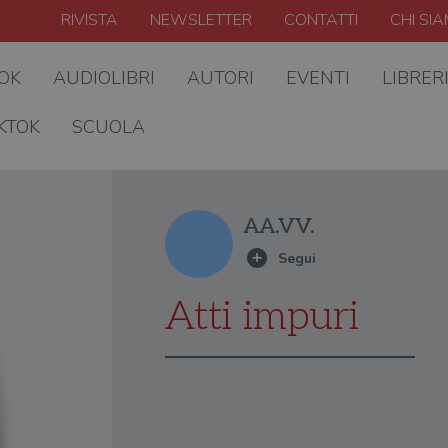
RIVISTA
NEWSLETTER
CONTATTI
CHI SI
OOK
AUDIOLIBRI
AUTORI
EVENTI
LIBRER
KTOK
SCUOLA
AA.VV.
Atti impuri