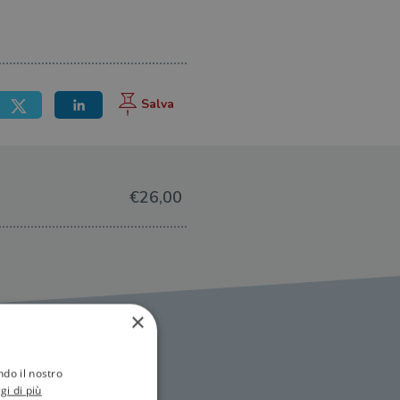
€26,00
×
ndo il nostro
gi di più