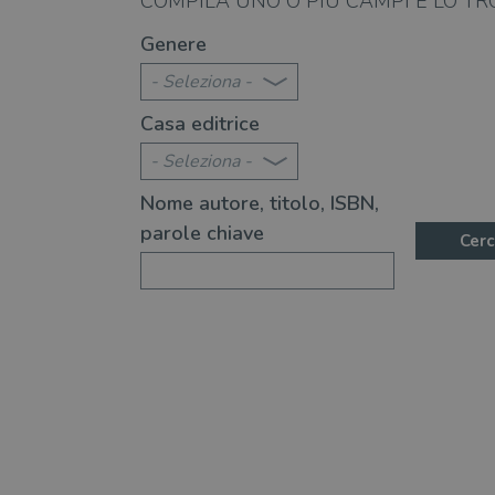
COMPILA UNO O PIÙ CAMPI E LO TR
ratura italiana raccolti in
Gli "Atti impuri" della l
Genere
tici
un'antologia di racconti
- Seleziona -
Casa editrice
- Seleziona -
Nome autore, titolo, ISBN,
parole chiave
Cerc