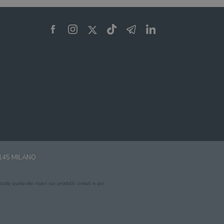
0145 MILANO
cola quota dei ricavi sui prodotti linkati e poi