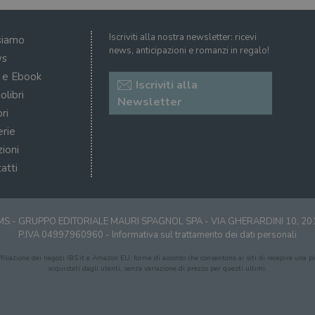
Iscriviti alla nostra newsletter: ricevi
siamo
news, anticipazioni e romanzi in regalo!
s
i e Ebook
Iscriviti alla
olibri
Newsletter
ri
erie
zioni
atti
S - GRUPPO EDITORIALE MAURI SPAGNOL SPA - VIA GHERARDINI 10, 2
P.IVA 04997960960 -
Informativa sul trattamento dei dati personali
affiliazione dei negozi IBS.it e Amazon EU, forme di accordo che consentono ai siti di recepire una pic
acquistati dagli utenti, senza variazione di prezzo per questi ultimi.