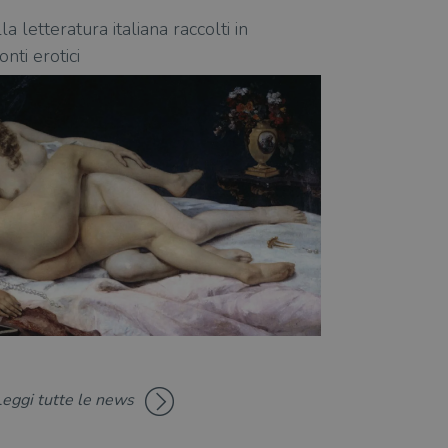
nte.
la letteratura italiana raccolti in
Gli "Atti impuri"
nti erotici
un'antologia di r
Leggi tutte le news