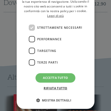
Dove trovarlo
la tua esperienza di navigazione. Utilizzando il
€12,90
nostro sito web acconsenti a tutti i cookie in
conformità con la nostra policy per i cookie.
Leggi di più
IN LIBRERIA
STRETTAMENTE NECESSARI
PERFORMANCE
TARGETING
TERZE PARTI
Altri libri di AA.VV.
ACCETTA TUTTO
RIFIUTA TUTTO
MOSTRA DETTAGLI