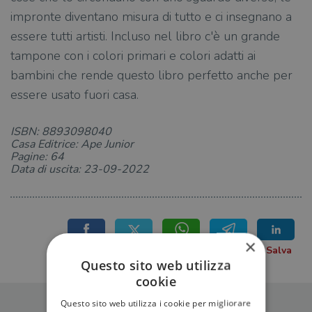
impronte diventano misura di tutto e ci insegnano a
essere tutti artisti. Incluso nel libro c'è un grande
tampone con i colori primari e colori adatti ai
bambini che rende questo libro perfetto anche per
essere usato fuori casa.
ISBN: 8893098040
Casa Editrice: Ape Junior
Pagine: 64
Data di uscita: 23-09-2022
×
Questo sito web utilizza
cookie
Questo sito web utilizza i cookie per migliorare