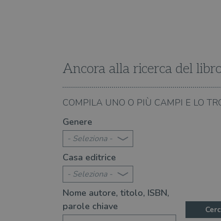
Fornitore
Forni
/
Nome
Nome
Dominio
/
Nome
Domi
UserProfile
.illibraio.it
_ga_RXJCD2NFMF
__Secure-ROLLOUT_TOKE
.illibr
_fbp
Meta
Platform In
Ancora alla ricerca del libr
_ga
ttwid
.illibraio.it
Goog
LLC
.illibr
YSC
08.08.2026
COMPILA UNO O PIÙ CAMPI E LO TR
 (e che raccolgono infinite vite)
Libri che parlano di "co
VISITOR_INFO1_LIVE
Genere
- Seleziona -
VISITOR_PRIVACY_METAD
Casa editrice
- Seleziona -
Nome autore, titolo, ISBN,
parole chiave
Cerc