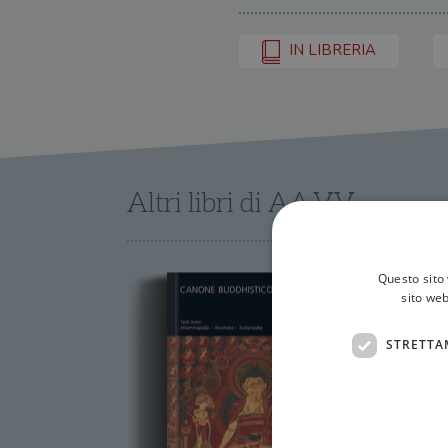
IN LIBRERIA
Altri libri di AA.VV.
Questo sito 
sito web
STRETTA