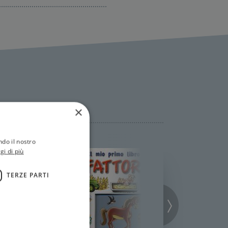
×
ndo il nostro
gi di più
TERZE PARTI