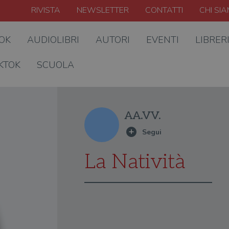
RIVISTA
NEWSLETTER
CONTATTI
CHI SI
OOK
AUDIOLIBRI
AUTORI
EVENTI
LIBRER
KTOK
SCUOLA
AA.VV.
La Natività