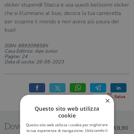
sticker stupendi! Stacca e usa questi bellissimi sticker
che si illuminano al buio, decora la tua cameretta
per scoprire il mondo e non avere più paura del
buio!
ISBN: 889309858X
Casa Editrice: Ape Junior
Pagine: 24
Data di uscita: 26-05-2023
×
Questo sito web utilizza
cookie
Dove trovarlo
Questo sito web utilizza i cookie per migliorare
€8,90
la tua esperienza di navigazione. Utilizzando il