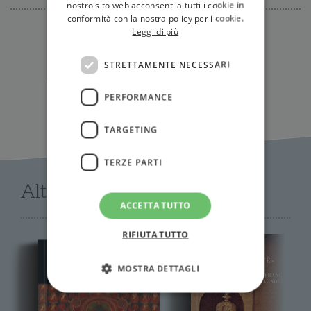
nostro sito web acconsenti a tutti i cookie in
conformità con la nostra policy per i cookie.
Leggi di più
IN LIBRERIA
STRETTAMENTE NECESSARI
PERFORMANCE
TARGETING
TERZE PARTI
Altri libri di AA.VV.
ACCETTA TUTTO
RIFIUTA TUTTO
MOSTRA DETTAGLI