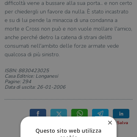
difficoltà viene a bussare alla sua porta... e non certo
per chiedergli un favore da nulla. È stato incastrato
e su di lui pende la minaccia di una condanna a
morte e Cross non può e non vuole mollare l'amico,
anche perché dietro la catena di strani delitti
consumati nell'ambito delle forze armate vede
qualcosa di più sinistro.
ISBN: 8830423025
Casa Editrice: Longanesi
Pagine: 294
Data di uscita: 26-01-2006
×
Questo sito web utilizza