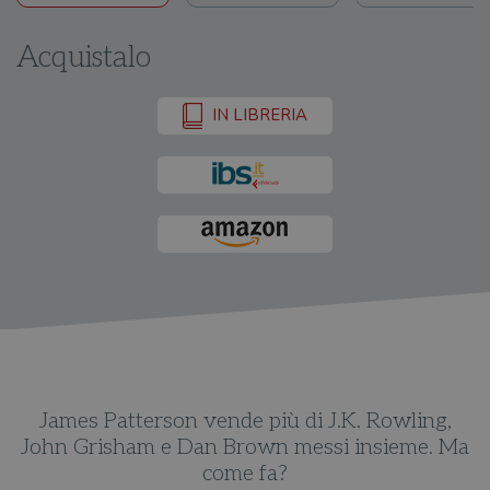
Acquistalo
IN LIBRERIA
James Patterson vende più di J.K. Rowling,
Ma
John Grisham e Dan Brown messi insieme. Ma
J
come fa?